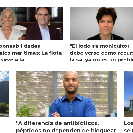
ponsabilidades
"El lodo salmonicultor
les marítimas: La flota
debe verse como recur
sirve a la
la sal ya no es un prob
monicultura entrega su
ón
s
"A diferencia de antibióticos,
Los
péptidos no dependen de bloquear
se 