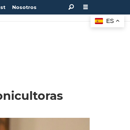
st
Nosotros
M:
4.50%
(0.00%)
Desempleo:
9.44%
(+0.33 pts)
Bitcoin:
$64.600,08
(+2.93%
ES
onicultoras