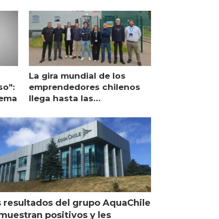
La gira mundial de los
so":
emprendedores chilenos
lema
llega hasta las
operaciones de Mowi en
Escocia
 resultados del grupo AquaChile
muestran positivos y les