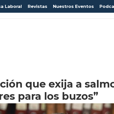
sa Laboral
Revistas
Nuestros Eventos
Podca
Euro:
$1053,08
(-0.03%)
IPC:
-0.20%
(-0.50 pts)
Imacec:
$2,4
(-366.67%)
TP
ación que exija a salm
res para los buzos”