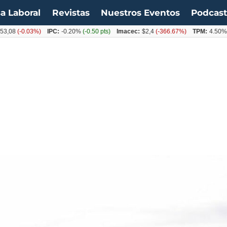
a Laboral
Revistas
Nuestros Eventos
Podcas
-0.03%)
IPC:
-0.20%
(-0.50 pts)
Imacec:
$2,4
(-366.67%)
TPM:
4.50%
(0.00