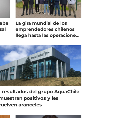
debe
La gira mundial de los
sal
emprendedores chilenos
llega hasta las operaciones
de Mowi en Escocia
 resultados del grupo AquaChile
muestran positivos y les
uelven aranceles