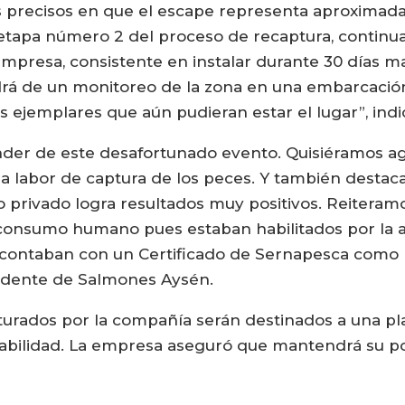
s precisos en que el escape representa aproximad
la etapa número 2 del proceso de recaptura, contin
mpresa, consistente en instalar durante 30 días ma
drá de un monitoreo de la zona en una embarcación
 ejemplares que aún pudieran estar el lugar”, ind
ender de este desafortunado evento. Quisiéramos 
a labor de captura de los peces. Y también destac
 privado logra resultados muy positivos. Reitera
 consumo humano pues estaban habilitados por la 
 contaban con un Certificado de Sernapesca como L
esidente de Salmones Aysén.
pturados por la compañía serán destinados a una pl
zabilidad. La empresa aseguró que mantendrá su p