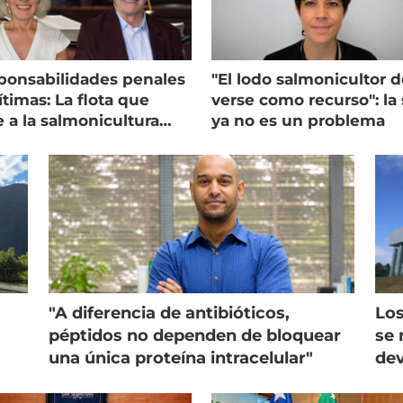
ponsabilidades penales
"El lodo salmonicultor 
timas: La flota que
verse como recurso": la 
e a la salmonicultura
ya no es un problema
ega su visión
"A diferencia de antibióticos,
Los
péptidos no dependen de bloquear
se 
una única proteína intracelular"
dev