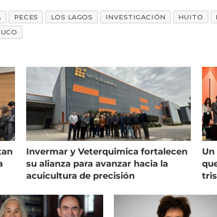
A
PECES
LOS LAGOS
INVESTIGACIÓN
HUITO
BUCO
tan
Invermar y Veterquimica fortalecen
Un 
a
su alianza para avanzar hacia la
que
acuicultura de precisión
tri