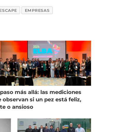
ESCAPE
EMPRESAS
paso más allá: las mediciones
 observan si un pez está feliz,
ste o ansioso