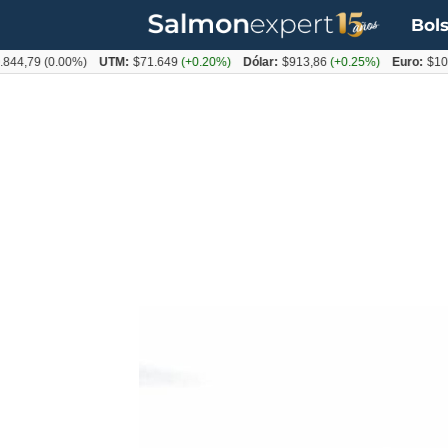
Bols
9
(0.00%)
UTM:
$71.649
(+0.20%)
Dólar:
$913,86
(+0.25%)
Euro:
$1053,08
(