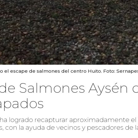
o el escape de salmones del centro Huito. Foto: Sernape
 de Salmones Aysén c
apados
 ha logrado recapturar aproximadamente el
, con la ayuda de vecinos y pescadores de l