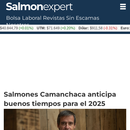
Bolsa Laboral
Revistas
Sin Escamas
Nosotros
,79
(+0.01%)
UTM:
$71.649
(+0.20%)
Dólar:
$911,58
(-0.31%)
Euro:
$1053,
Salmones Camanchaca anticipa
buenos tiempos para el 2025