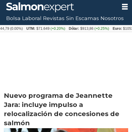
Bolsa Laboral
Revistas
Sin Escamas
Nosotros
.00%)
UTM:
$71.649
(+0.20%)
Dólar:
$913,86
(+0.25%)
Euro:
$1053,08
(-0
Nuevo programa de Jeannette
Jara: incluye impulso a
relocalización de concesiones de
salmón