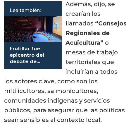
Además, dijo, se
Lea también:
crearían los
llamados
“Consejos
Regionales de
Acuicultura”
o
Frutillar fue
mesas de trabajo
epicentro del
territoriales que
debate de
candidatos
incluirían a todos
presidenciales
los actores clave, como son los
sobre el futuro
de la
mitilicultores, salmonicultores,
salmonicultura
comunidades indígenas y servicios
públicos, para asegurar que las políticas
sean sensibles al contexto local.