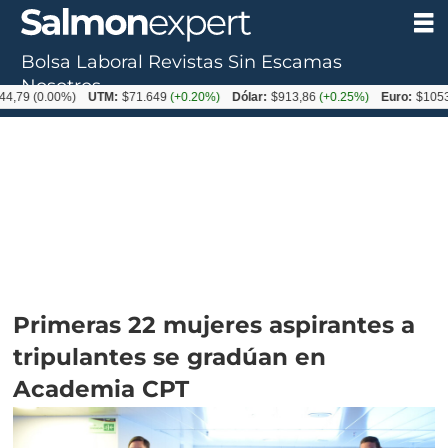
Bolsa Laboral
Revistas
Sin Escamas
Nosotros
0.00%)
UTM:
$71.649
(+0.20%)
Dólar:
$913,86
(+0.25%)
Euro:
$1053,08
(-0
Primeras 22 mujeres aspirantes a
tripulantes se gradúan en
Academia CPT