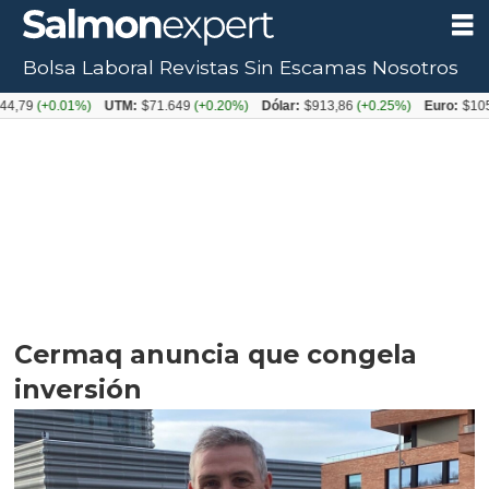
Bolsa Laboral
Revistas
Sin Escamas
Nosotros
0.01%)
UTM:
$71.649
(+0.20%)
Dólar:
$913,86
(+0.25%)
Euro:
$1053,08
(-0
Cermaq anuncia que congela
inversión