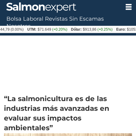
Bolsa Laboral
Revistas
Sin Escamas
Nosotros
.00%)
UTM:
$71.649
(+0.20%)
Dólar:
$913,86
(+0.25%)
Euro:
$1053,08
(-0
“La salmonicultura es de las
industrias más avanzadas en
evaluar sus impactos
ambientales”