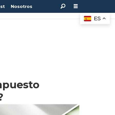
st
Nosotros
M:
4.50%
(0.00%)
Desempleo:
9.44%
(+0.33 pts)
Bitcoin:
$64.600,08
(+2.93%
ES
mpuesto
?