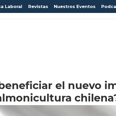
sa Laboral
Revistas
Nuestros Eventos
Podca
Euro:
$1053,08
(-0.03%)
IPC:
-0.20%
(-0.50 pts)
Imacec:
$2,4
(-366.67%)
TP
beneficiar el nuevo i
almonicultura chilena