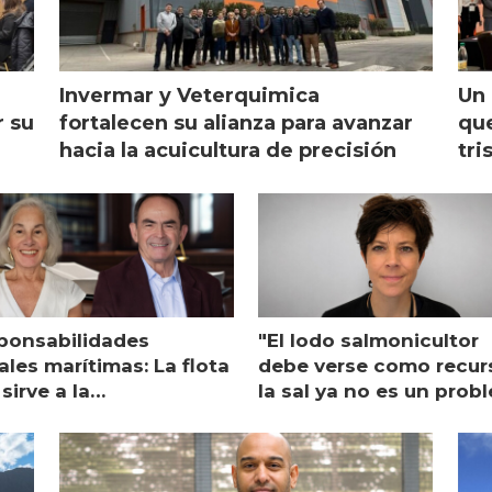
Invermar y Veterquimica
Un 
r su
fortalecen su alianza para avanzar
que
hacia la acuicultura de precisión
tri
ponsabilidades
"El lodo salmonicultor
les marítimas: La flota
debe verse como recur
sirve a la
la sal ya no es un prob
monicultura entrega su
ón