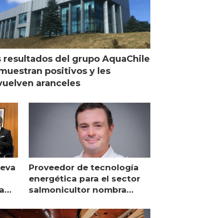
 resultados del grupo AquaChile
muestran positivos y les
uelven aranceles
ueva
Proveedor de tecnología
energética para el sector
a
salmonicultor nombra
managing director en Chile