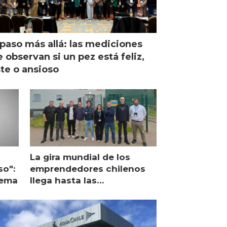
paso más allá: las mediciones
 observan si un pez está feliz,
ste o ansioso
La gira mundial de los
so":
emprendedores chilenos
lema
llega hasta las
operaciones de Mowi en
Escocia