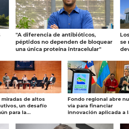
s
"A diferencia de antibióticos,
Los
péptidos no dependen de bloquear
se 
una única proteína intracelular"
dev
 miradas de altos
Fondo regional abre n
utivos, un desafío
vía para financiar
ún para la
innovación aplicada a l
monicultura chilena
salmonicultura