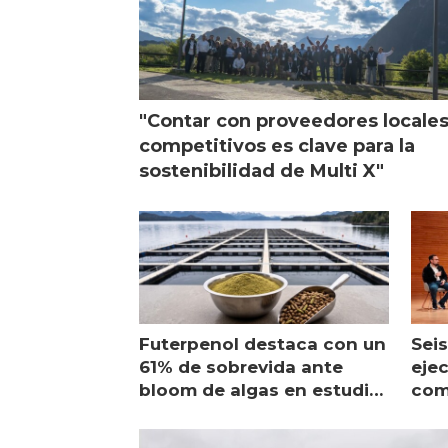
"Contar con proveedores locale
competitivos es clave para la
sostenibilidad de Multi X"
Futerpenol destaca con un
Seis
61% de sobrevida ante
ejec
bloom de algas en estudio
com
de campo
sal