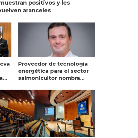
muestran positivos y les
uelven aranceles
ueva
Proveedor de tecnología
energética para el sector
a
salmonicultor nombra
managing director en Chile