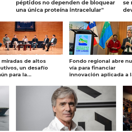
péptidos no dependen de bloquear
se 
una única proteína intracelular"
dev
 miradas de altos
Fondo regional abre n
utivos, un desafío
vía para financiar
ún para la
innovación aplicada a l
monicultura chilena
salmonicultura