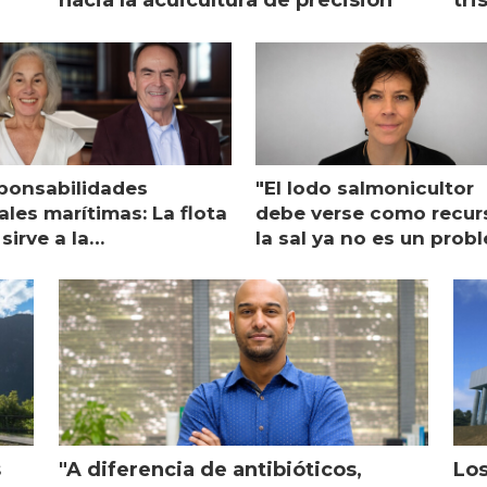
ponsabilidades
"El lodo salmonicultor
les marítimas: La flota
debe verse como recur
sirve a la
la sal ya no es un prob
monicultura entrega su
ón
s
"A diferencia de antibióticos,
Los