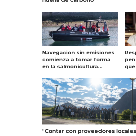
Navegación sin emisiones
Res
comienza a tomar forma
pena
en la salmonicultura
que 
chilena
sal
visi
"Contar con proveedores locale