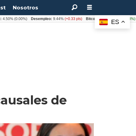
st
Nosotros
%
(0.00%)
Desempleo:
9.44%
(+0.33 pts)
Bitcoin:
$64.600,08
(+2.93%)
UF:
$
ES
causales de