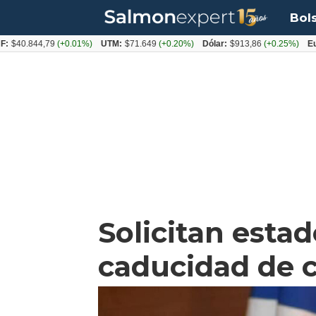
Bol
.844,79
(+0.01%)
UTM:
$71.649
(+0.20%)
Dólar:
$913,86
(+0.25%)
Euro:
$1
Solicitan esta
caducidad de 