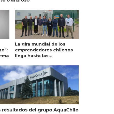
La gira mundial de los
so":
emprendedores chilenos
lema
llega hasta las
operaciones de Mowi en
Escocia
 resultados del grupo AquaChile