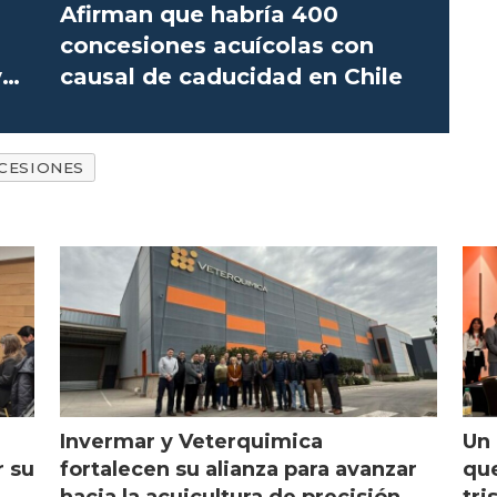
Afirman que habría 400
concesiones acuícolas con
y
causal de caducidad en Chile
CESIONES
Invermar y Veterquimica
Un 
r su
fortalecen su alianza para avanzar
que
hacia la acuicultura de precisión
tri