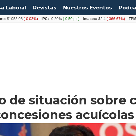
sa Laboral
Revistas
Nuestros Eventos
Podca
053,08
(-0.03%)
IPC:
-0.20%
(-0.50 pts)
Imacec:
$2,4
(-366.67%)
TPM:
4.50
do de situación sobre 
concesiones acuícolas