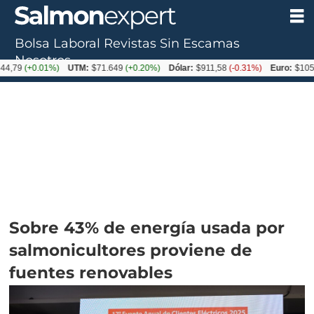
Bolsa Laboral
Revistas
Sin Escamas
Nosotros
0.01%)
UTM:
$71.649
(+0.20%)
Dólar:
$911,58
(-0.31%)
Euro:
$1053,36
(-0
Sobre 43% de energía usada por
salmonicultores proviene de
fuentes renovables