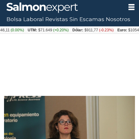
Bolsa Laboral
Revistas
Sin Escamas
Nosotros
.00%)
UTM:
$71.649
(+0.20%)
Dólar:
$911,77
(-0.23%)
Euro:
$1054,31
(+0.