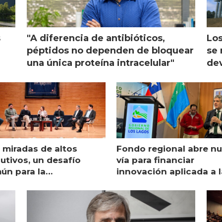
s
"A diferencia de antibióticos,
Los
péptidos no dependen de bloquear
se 
una única proteína intracelular"
dev
 miradas de altos
Fondo regional abre n
utivos, un desafío
vía para financiar
ún para la
innovación aplicada a l
monicultura chilena
salmonicultura