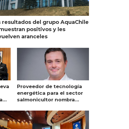
 resultados del grupo AquaChile
muestran positivos y les
uelven aranceles
ueva
Proveedor de tecnología
energética para el sector
a
salmonicultor nombra
managing director en Chile