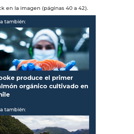
ck en la imagen (páginas 40 a 42).
a también:
ooke produce el primer
almón orgánico cultivado en
hile
a también: