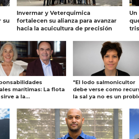
Invermar y Veterquimica
Un 
r su
fortalecen su alianza para avanzar
que
hacia la acuicultura de precisión
tri
ponsabilidades
"El lodo salmonicultor
les marítimas: La flota
debe verse como recur
sirve a la
la sal ya no es un prob
monicultura entrega su
ón