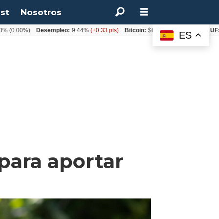
st
Nosotros
0%)
Desempleo:
9.44%
(+0.33 pts)
Bitcoin:
$64.600,08
(+2.93%)
UF:
$40.84
ES
para aportar