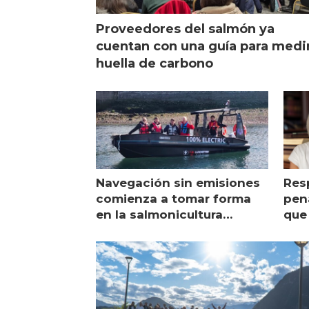
Proveedores del salmón ya
cuentan con una guía para medi
huella de carbono
Navegación sin emisiones
Res
comienza a tomar forma
pena
en la salmonicultura
que 
chilena
sal
visi