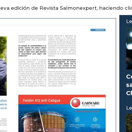
ueva edición de Revista Salmonexpert, haciendo cli
Le
C
s
C
Le