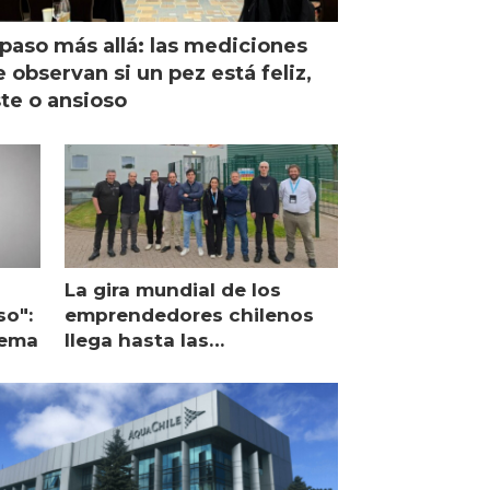
paso más allá: las mediciones
 observan si un pez está feliz,
ste o ansioso
La gira mundial de los
so":
emprendedores chilenos
lema
llega hasta las
operaciones de Mowi en
Escocia