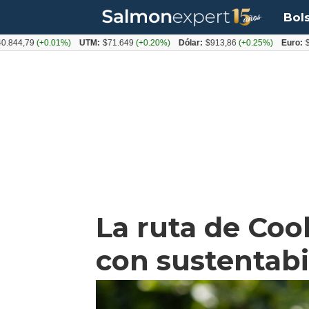
Bol
79
(+0.01%)
UTM:
$71.649
(+0.20%)
Dólar:
$913,86
(+0.25%)
Euro:
$1053,0
La ruta de Coo
con sustentabil