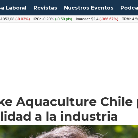
sa Laboral
Revistas
Nuestros Eventos
Podca
8
(-0.03%)
IPC:
-0.20%
(-0.50 pts)
Imacec:
$2,4
(-366.67%)
TPM:
4.50%
(0.0
ke Aquaculture Chile 
idad a la industria