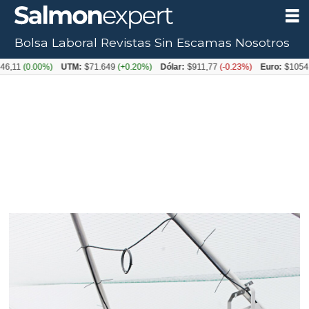
Bolsa Laboral
Revistas
Sin Escamas
Nosotros
0.00%)
UTM:
$71.649
(+0.20%)
Dólar:
$911,77
(-0.23%)
Euro:
$1054,31
(+0