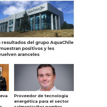
Escocia
 resultados del grupo AquaChile
muestran positivos y les
uelven aranceles
ueva
Proveedor de tecnología
energética para el sector
a
salmonicultor nombra