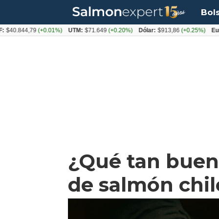
Bol
44,79
(+0.01%)
UTM:
$71.649
(+0.20%)
Dólar:
$913,86
(+0.25%)
Euro:
$10
¿Qué tan bueno
de salmón chi