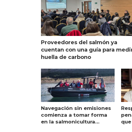
Proveedores del salmón ya
cuentan con una guía para medi
huella de carbono
Navegación sin emisiones
Res
comienza a tomar forma
pena
en la salmonicultura
que 
chilena
sal