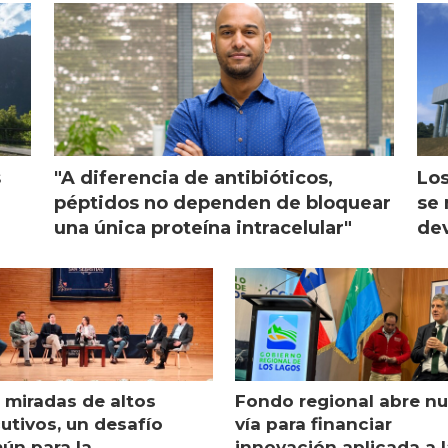
ón
s
"A diferencia de antibióticos,
Los
péptidos no dependen de bloquear
se 
una única proteína intracelular"
dev
 miradas de altos
Fondo regional abre n
utivos, un desafío
vía para financiar
ún para la
innovación aplicada a l