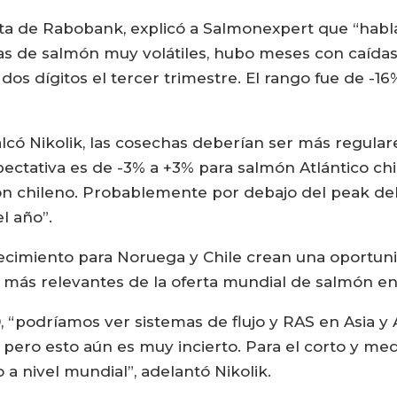
lista de Rabobank, explicó a Salmonexpert que “ha
s de salmón muy volátiles, hubo meses con caídas
dos dígitos el tercer trimestre. El rango fue de -1
alcó Nikolik, las cosechas deberían ser más regula
pectativa es de -3% a +3% para salmón Atlántico c
món chileno. Probablemente por debajo del peak de
l año”.
cimiento para Noruega y Chile crean una oportunida
 más relevantes de la oferta mundial de salmón e
30, “podríamos ver sistemas de flujo y RAS en Asia
pero esto aún es muy incierto. Para el corto y med
a nivel mundial”, adelantó Nikolik.