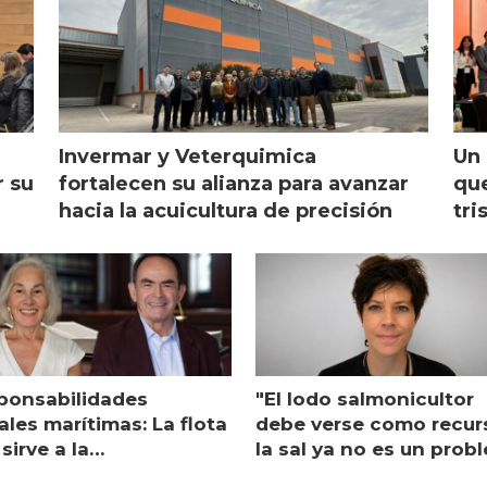
Invermar y Veterquimica
Un 
r su
fortalecen su alianza para avanzar
que
hacia la acuicultura de precisión
tri
ponsabilidades
"El lodo salmonicultor
les marítimas: La flota
debe verse como recur
sirve a la
la sal ya no es un prob
monicultura entrega su