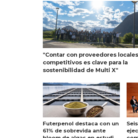
visi
"Contar con proveedores locale
competitivos es clave para la
sostenibilidad de Multi X"
Futerpenol destaca con un
Seis
61% de sobrevida ante
ejec
bloom de algas en estudio
com