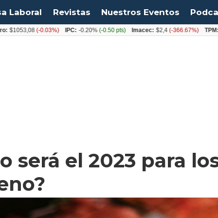
sa Laboral
Revistas
Nuestros Eventos
Podca
53,08
(-0.03%)
IPC:
-0.20%
(-0.50 pts)
Imacec:
$2,4
(-366.67%)
TPM:
4.50%
 será el 2023 para lo
leno?