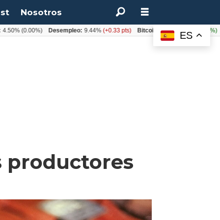
st
Nosotros
(0.00%)
Desempleo:
9.44%
(+0.33 pts)
Bitcoin:
$64.600,08
(+2.93%)
UF:
$4
ES
s productores