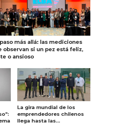
paso más allá: las mediciones
 observan si un pez está feliz,
ste o ansioso
La gira mundial de los
so":
emprendedores chilenos
lema
llega hasta las
operaciones de Mowi en