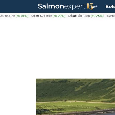
Bol
4,79
(+0.01%)
UTM:
$71.649
(+0.20%)
Dólar:
$913,86
(+0.25%)
Euro:
$1053