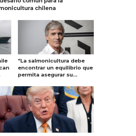
desafío común para la
monicultura chilena
ile
"La salmonicultura debe
ican
encontrar un equilibrio que
permita asegurar su
viabilidad de largo plazo”