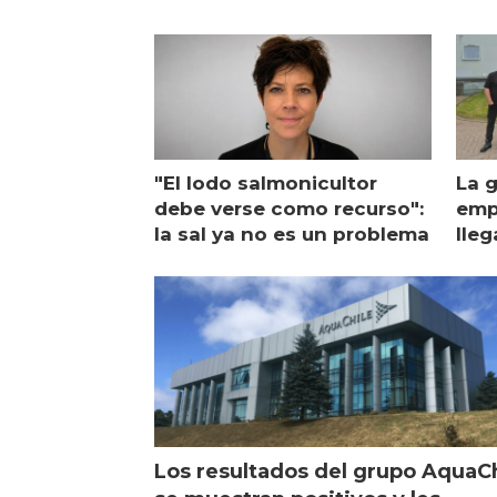
"El lodo salmonicultor
La g
debe verse como recurso":
emp
la sal ya no es un problema
lleg
ope
Esc
Los resultados del grupo AquaC