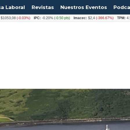
sa Laboral
Revistas
Nuestros Eventos
Podca
,08
(-0.03%)
IPC:
-0.20%
(-0.50 pts)
Imacec:
$2,4
(-366.67%)
TPM:
4.50%
(