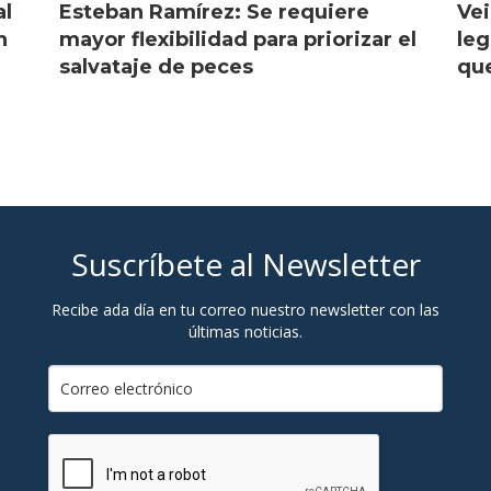
al
Esteban Ramírez: Se requiere
Vei
n
mayor flexibilidad para priorizar el
leg
salvataje de peces
que
Suscríbete al Newsletter
Recibe ada día en tu correo nuestro newsletter con las
últimas noticias.