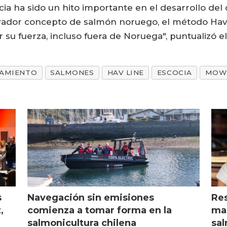
cocia ha sido un hito importante en el desarrollo d
vador concepto de salmón noruego, el método Hav 
su fuerza, incluso fuera de Noruega", puntualizó el
AMIENTO
SALMONES
HAV LINE
ESCOCIA
MOW
s
Navegación sin emisiones
Res
,
comienza a tomar forma en la
mar
salmonicultura chilena
sal