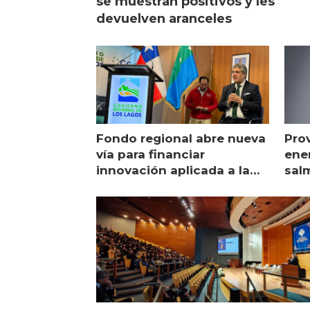
se muestran positivos y les
devuelven aranceles
Fondo regional abre nueva
Pro
vía para financiar
ener
innovación aplicada a la
sal
salmonicultura
man