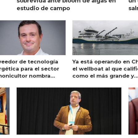
sobrevida ante bloom de algas en
un 
estudio de campo
sal
veedor de tecnología
Ya está operando en Ch
gética para el sector
el wellboat al que calif
monicultor nombra
como el más grande y
aging director en Chile
moderno