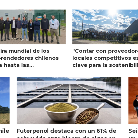
ira mundial de los
"Contar con proveedor
rendedores chilenos
locales competitivos e
a hasta las
clave para la sostenibi
raciones de Mowi en
de Multi X"
ocia
hile
Futerpenol destaca con un 61% de
Sei