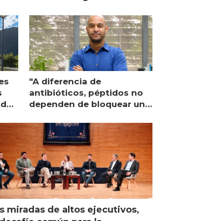
es
"A diferencia de
s
antibióticos, péptidos no
lidad
dependen de bloquear una
única proteína intracelular"
s miradas de altos ejecutivos,