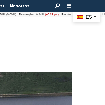
st
Nosotros
0.00%)
Desempleo:
9.44%
(+0.33 pts)
Bitcoin:
$64.600,08
(+2.93%)
UF:
$40
ES