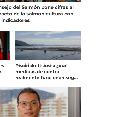
sejo del Salmón pone cifras al
acto de la salmonicultura con
 indicadores
es
Piscirickettsiosis: ¿qué
as
medidas de control
realmente funcionan según
expertos chilenos?