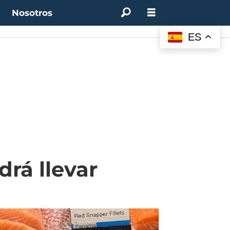
t
Nosotros
ES
rá llevar