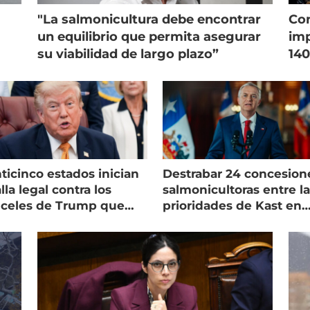
"La salmonicultura debe encontrar
Con
un equilibrio que permita asegurar
imp
su viabilidad de largo plazo”
140
ticinco estados inician
Destrabar 24 concesion
lla legal contra los
salmonicultoras entre l
nceles de Trump que
prioridades de Kast en
pean al salmón
Magallanes