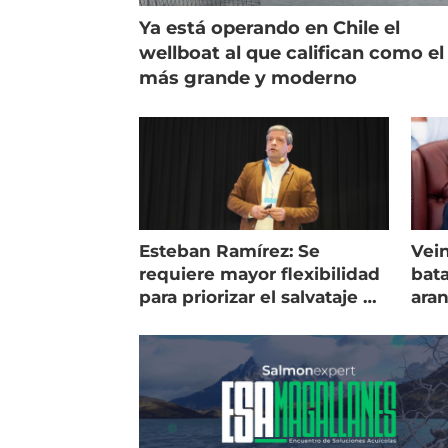
Ya está operando en Chile el
wellboat al que califican como el
más grande y moderno
Esteban Ramírez: Se
Vein
requiere mayor flexibilidad
bata
para priorizar el salvataje de
ara
peces
gol