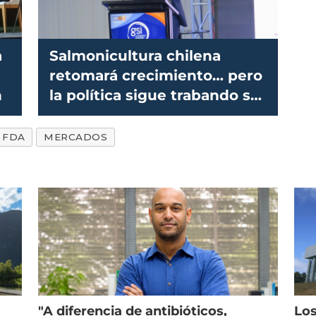
a
Salmonicultura chilena
retomará crecimiento… pero
n
la política sigue trabando su
desarrollo
FDA
MERCADOS
"A diferencia de antibióticos,
Los