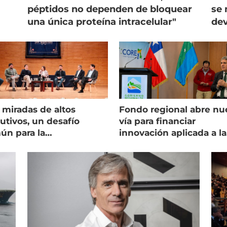
péptidos no dependen de bloquear
se 
una única proteína intracelular"
dev
 miradas de altos
Fondo regional abre nu
utivos, un desafío
vía para financiar
ún para la
innovación aplicada a la
onicultura chilena
salmonicultura