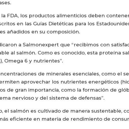
ases.
r la FDA, los productos alimenticios deben contener
itos en las Guías Dietéticas para los Estadounidens
res añadidos en su composición.
dicaron a Salmonexpert que “recibimos con satisfa
le al salmón. Como es conocido, esta proteína salu
, Omega 6 y nutrientes”.
centraciones de minerales esenciales, como el selen
 permiten aprovechar los nutrientes energéticos (hi
os de gran importancia, como la formación de glóbul
tema nervioso y del sistema de defensas”.
 el salmón es cultivado de manera sustentable, co
ás eficiente en materia de rendimiento de consum