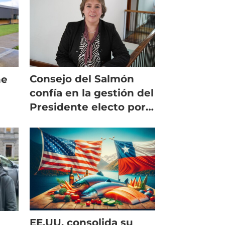
Consejo del Salmón
ne
confía en la gestión del
Presidente electo por
aranceles de Estados
ar
Unidos
EE.UU. consolida su