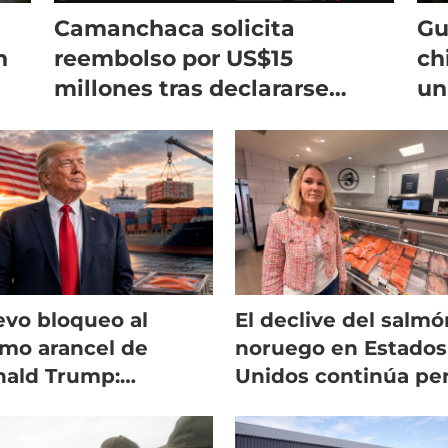
Camanchaca solicita
Gu
n
reembolso por US$15
ch
millones tras declararse
un
ilegal aplicación de
no
aranceles
vo bloqueo al
El declive del salmó
imo arancel de
noruego en Estados
ald Trump:
Unidos continúa pe
licancias para el
Chile sigue crecien
món chileno