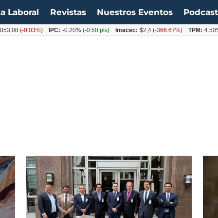
a Laboral
Revistas
Nuestros Eventos
Podcas
0.03%)
IPC:
-0.20%
(-0.50 pts)
Imacec:
$2,4
(-366.67%)
TPM:
4.50%
(0.00%)