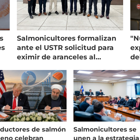
s
Salmonicultores formalizan
"N
es
ante el USTR solicitud para
ex
eximir de aranceles al
de
salmón chileno
ar
ductores de salmón
Salmonicultores se
leno celebran
unen a la estrategia