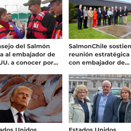
sejo del Salmón
SalmonChile sostie
va al embajador de
reunión estratégica
UU. a conocer por
con embajador de
mera vez un centro
EE.UU. para potenci
cultivo
la industria
ados Unidos
Estados Unidos