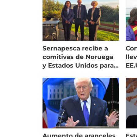
Sernapesca recibe a
Con
comitivas de Noruega
lle
y Estados Unidos para
EE.
el fortalecimiento de
pri
alianzas
de 
Aumento de aranceles
Est