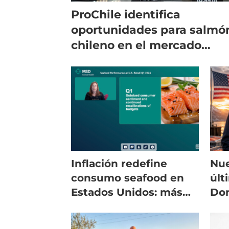
ProChile identifica
oportunidades para salmó
chileno en el mercado
estadounidense de US$30
mil millones
Inflación redefine
Nue
consumo seafood en
últ
Estados Unidos: más
Don
personas prefieren
imp
comer en casa
sal