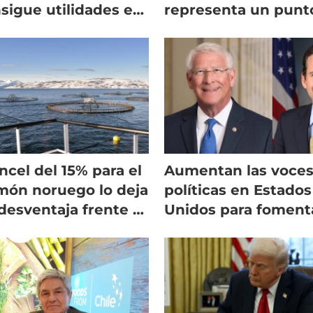
sigue utilidades en
representa un punt
operación salmón
de inflexión para
Atlantic Sapphire"
ncel del 15% para el
Aumentan las voce
món noruego lo deja
políticas en Estados
desventaja frente al
Unidos para foment
leno
la acuicultura 100%
nacional