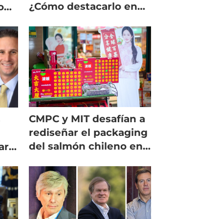
¿Cómo destacarlo en
o
su etiqueta para venta
en EE.UU.?
CMPC y MIT desafían a
s
rediseñar el packaging
del salmón chileno en
ar
EE.UU.