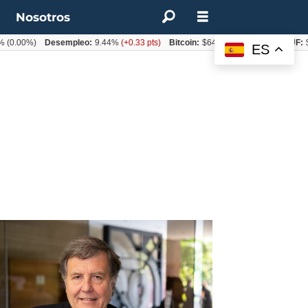
t
Nosotros
Desempleo:
9.44%
(+0.33 pts)
Bitcoin:
$64.600,08
(+2.93%)
UF:
$40.844,7
ES