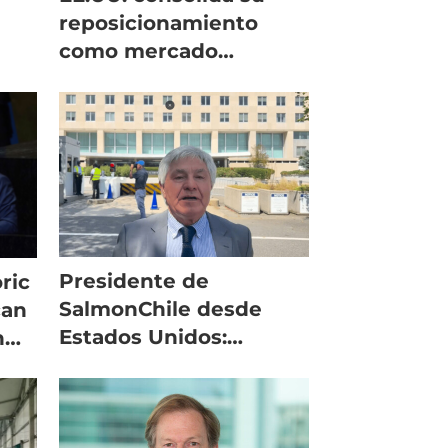
reposicionamiento
como mercado
premium para el
salmón chileno
Presidente de
ric
SalmonChile desde
can
Estados Unidos:
n
"esperamos seguir
avanzado a arancel
cero"