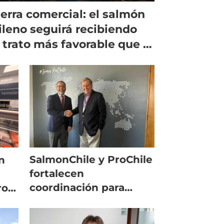
erra comercial: el salmón
ileno seguirá recibiendo
 trato más favorable que el
ruego
SalmonChile y ProChile
n
fortalecen
coordinación para
ro
posicionar el salmón
do
chileno