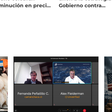
minución en precios
Gobierno contra
los combustibles
aranceles de 12,5% 
EE.UU.