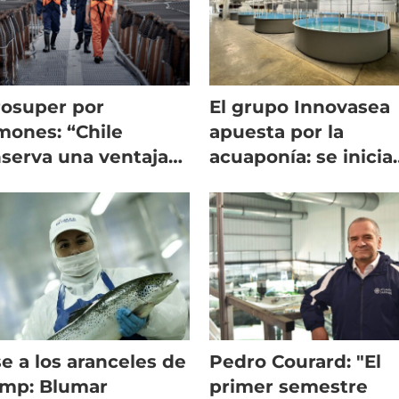
osuper por
El grupo Innovasea
mones: “Chile
apuesta por la
serva una ventaja
acuaponía: se inicia
petitiva frente a
con dos instalacion
ruega”
RAS
e a los aranceles de
Pedro Courard: "El
mp: Blumar
primer semestre