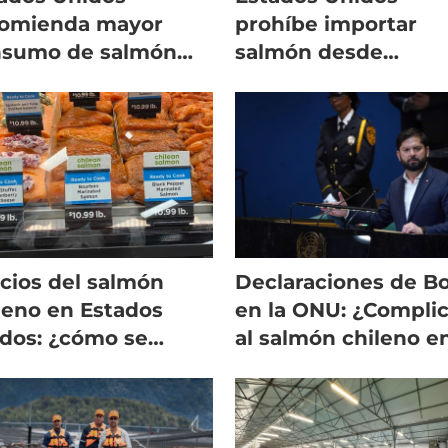
comienda mayor
prohíbe importar
nsumo de salmón
salmón desde
a combatir la crisis
emergente país
salud
productor
cios del salmón
Declaraciones de Bo
leno en Estados
en la ONU: ¿Compli
dos: ¿cómo se
al salmón chileno e
yecta este y el
EE.UU. y Rusia?
ximo año?