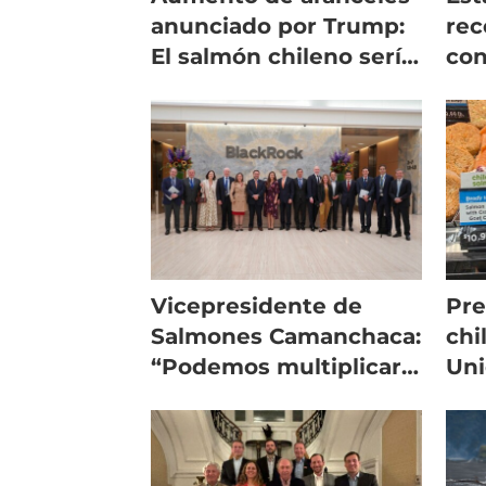
anunciado por Trump:
re
El salmón chileno sería
co
el más afectado
par
de 
Vicepresidente de
Pre
Salmones Camanchaca:
chi
“Podemos multiplicar
Uni
la presencia chilena en
pro
EE.UU.”
pró