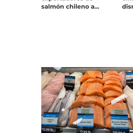
salmón chileno a
dis
EE.UU. y la estrategia
de 
para detener aranceles