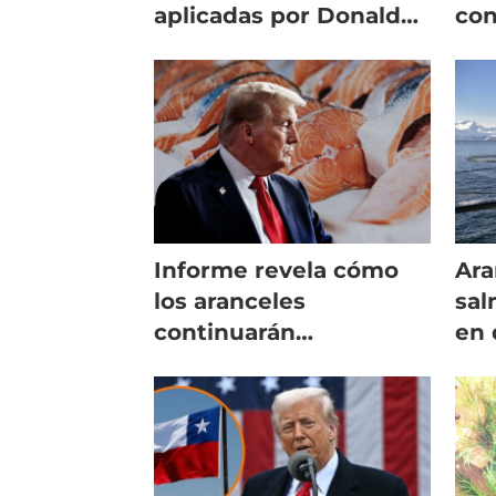
aplicadas por Donald
con
Trump
su 
Informe revela cómo
Ara
los aranceles
sal
continuarán
en 
impactando en la
chi
demanda por salmón