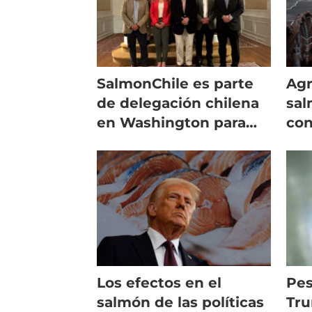
SalmonChile es parte
Agr
de delegación chilena
sal
en Washington para
con
dialogar sobre
com
aranceles
No
Los efectos en el
Pes
salmón de las políticas
Tru