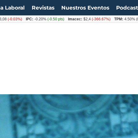
a Laboral
Revistas
Nuestros Eventos
Podcas
0.03%)
IPC:
-0.20%
(-0.50 pts)
Imacec:
$2,4
(-366.67%)
TPM:
4.50%
(0.00%)