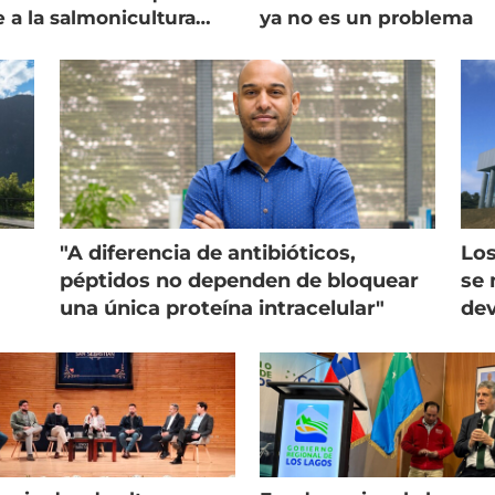
e a la salmonicultura
ya no es un problema
ega su visión
"A diferencia de antibióticos,
Los
péptidos no dependen de bloquear
se 
una única proteína intracelular"
dev