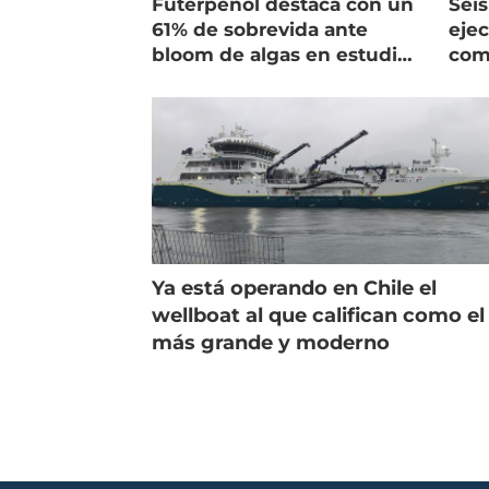
Futerpenol destaca con un
Seis
61% de sobrevida ante
ejec
bloom de algas en estudio
com
de campo
salm
Ya está operando en Chile el
wellboat al que califican como el
más grande y moderno