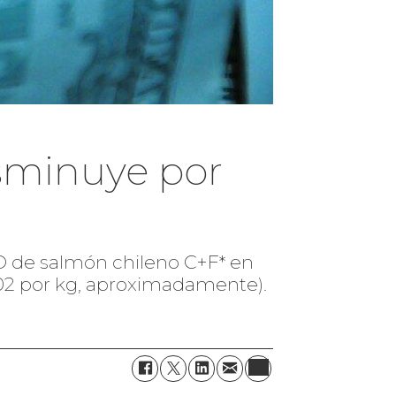
isminuye por
 D de salmón chileno C+F* en
2,02 por kg, aproximadamente).