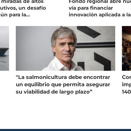
 miradas de altos
Fondo regional abre nu
utivos, un desafío
vía para financiar
ún para la
innovación aplicada a la
onicultura chilena
salmonicultura
"La salmonicultura debe encontrar
Con
un equilibrio que permita asegurar
imp
su viabilidad de largo plazo”
140