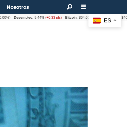
t
Nosotros
Desempleo:
9.44%
(+0.33 pts)
Bitcoin:
$64.600,08
(+2.93%)
UF:
$40.844,7
ES