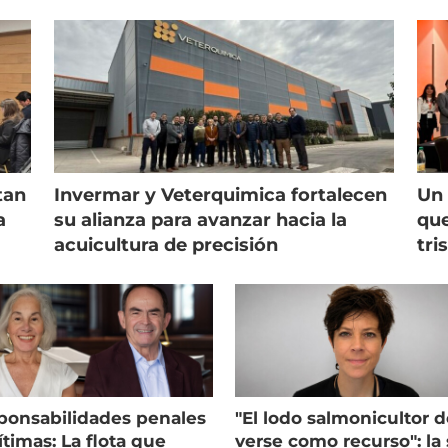
tan
Invermar y Veterquimica fortalecen
Un 
a
su alianza para avanzar hacia la
que
acuicultura de precisión
tri
ponsabilidades penales
"El lodo salmonicultor 
timas: La flota que
verse como recurso": la 