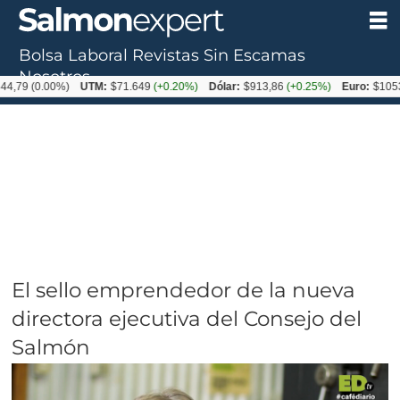
Bolsa Laboral
Revistas
Sin Escamas
Nosotros
0.00%)
UTM:
$71.649
(+0.20%)
Dólar:
$913,86
(+0.25%)
Euro:
$1053,08
(-0
El sello emprendedor de la nueva
directora ejecutiva del Consejo del
Salmón