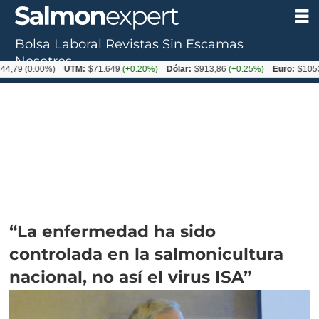
Bolsa Laboral
Revistas
Sin Escamas
Nosotros
0.00%)
UTM:
$71.649
(+0.20%)
Dólar:
$913,86
(+0.25%)
Euro:
$1053,08
(-0
“La enfermedad ha sido
controlada en la salmonicultura
nacional, no así el virus ISA”