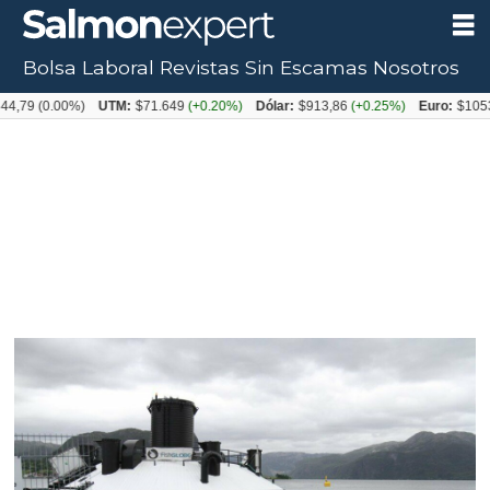
Bolsa Laboral
Revistas
Sin Escamas
Nosotros
0.00%)
UTM:
$71.649
(+0.20%)
Dólar:
$913,86
(+0.25%)
Euro:
$1053,08
(-