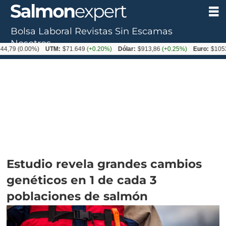
Bolsa Laboral
Revistas
Sin Escamas
Nosotros
0.00%)
UTM:
$71.649
(+0.20%)
Dólar:
$913,86
(+0.25%)
Euro:
$1053,08
(-0
Estudio revela grandes cambios
genéticos en 1 de cada 3
poblaciones de salmón