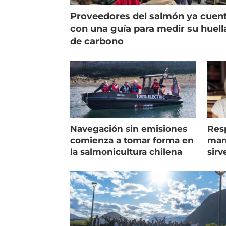
Proveedores del salmón ya cuen
con una guía para medir su huell
de carbono
Navegación sin emisiones
Res
comienza a tomar forma en
marí
la salmonicultura chilena
sirv
entr