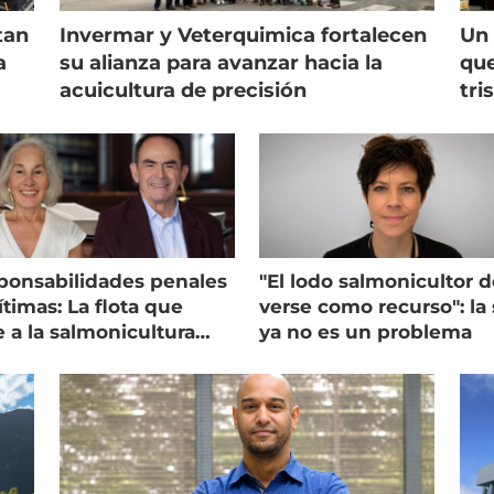
tan
Invermar y Veterquimica fortalecen
Un 
a
su alianza para avanzar hacia la
que
acuicultura de precisión
tri
ponsabilidades penales
"El lodo salmonicultor 
timas: La flota que
verse como recurso": la 
e a la salmonicultura
ya no es un problema
ega su visión