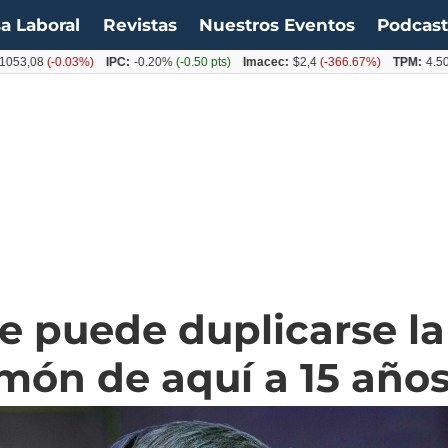
a Laboral
Revistas
Nuestros Eventos
Podcas
8
(-0.03%)
IPC:
-0.20%
(-0.50 pts)
Imacec:
$2,4
(-366.67%)
TPM:
4.50%
(0.0
 puede duplicarse la
lmón de aquí a 15 año