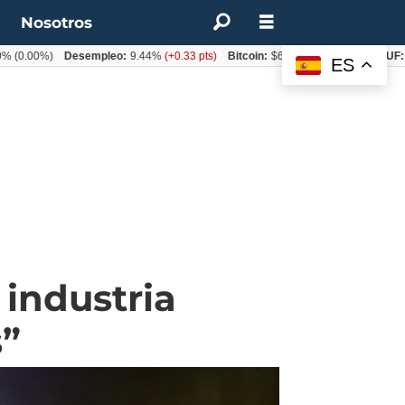
t
Nosotros
0%)
Desempleo:
9.44%
(+0.33 pts)
Bitcoin:
$64.600,08
(+2.93%)
UF:
$40.84
ES
 industria
s”