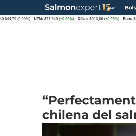
Bols
79
(0.00%)
UTM:
$71.649
(+0.20%)
Dólar:
$913,86
(+0.25%)
Euro:
$1053,0
“Perfectamente
chilena del sa