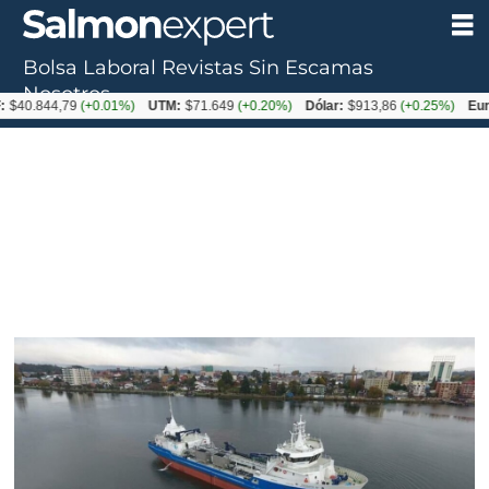
Bolsa Laboral
Revistas
Sin Escamas
Nosotros
44,79
(+0.01%)
UTM:
$71.649
(+0.20%)
Dólar:
$913,86
(+0.25%)
Euro:
$10