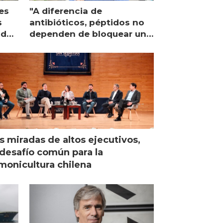
es
"A diferencia de
s
antibióticos, péptidos no
lidad
dependen de bloquear una
única proteína intracelular"
s miradas de altos ejecutivos,
desafío común para la
monicultura chilena