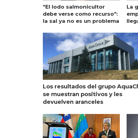
"El lodo salmonicultor
La g
debe verse como recurso":
emp
la sal ya no es un problema
lleg
ope
Esc
Los resultados del grupo AquaC
se muestran positivos y les
devuelven aranceles