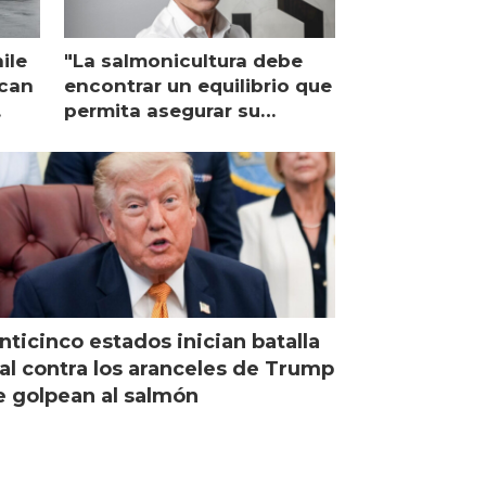
ile
"La salmonicultura debe
ican
encontrar un equilibrio que
permita asegurar su
viabilidad de largo plazo”
nticinco estados inician batalla
al contra los aranceles de Trump
 golpean al salmón