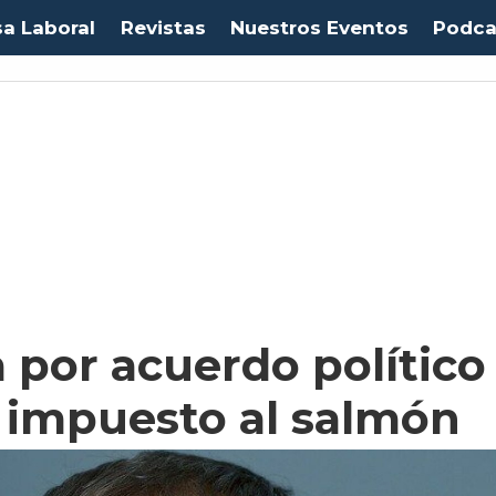
sa Laboral
Revistas
Nuestros Eventos
Podca
Euro:
$1053,08
(-0.03%)
IPC:
-0.20%
(-0.50 pts)
Imacec:
$2,4
(-366.67%)
TP
por acuerdo político
l impuesto al salmón