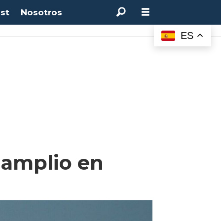
st
Nosotros
M:
4.50%
(0.00%)
Desempleo:
9.44%
(+0.33 pts)
Bitcoin:
$64.600,08
(+2.93%
ES
 amplio en