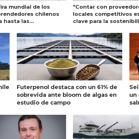
ira mundial de los
"Contar con proveedor
rendedores chilenos
locales competitivos e
a hasta las
clave para la sostenibi
raciones de Mowi en
de Multi X"
ocia
hile
Futerpenol destaca con un 61% de
Sei
sobrevida ante bloom de algas en
un 
estudio de campo
sal