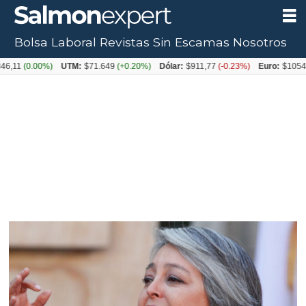
Bolsa Laboral
Revistas
Sin Escamas
Nosotros
Tag:
.00%)
UTM:
$71.649
(+0.20%)
Dólar:
$911,77
(-0.23%)
Euro:
$1054,31
(+0.
impuesto