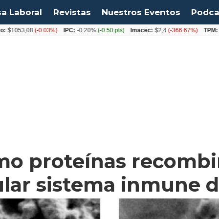
sa Laboral
Revistas
Nuestros Eventos
Podca
53,08
(-0.03%)
IPC:
-0.20%
(-0.50 pts)
Imacec:
$2,4
(-366.67%)
TPM:
4.50%
o proteínas recombi
lar sistema inmune 