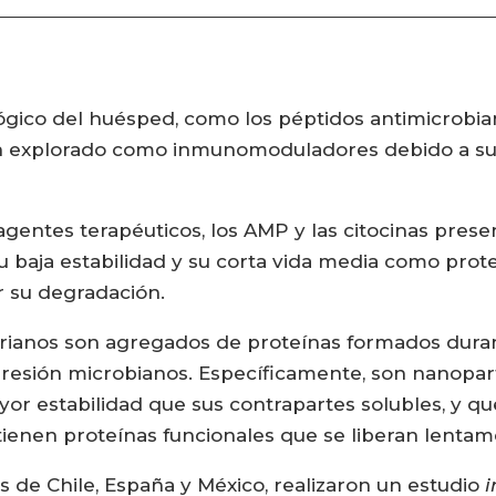
gico del huésped, como los péptidos antimicrobiano
n explorado como inmunomoduladores debido a su e
 agentes terapéuticos, los AMP y las citocinas pres
 baja estabilidad y su corta vida media como prote
r su degradación.
terianos son agregados de proteínas formados dur
esión microbianos. Específicamente, son nanopar
r estabilidad que sus contrapartes solubles, y qu
ntienen proteínas funcionales que se liberan lentam
os de Chile, España y México, realizaron un estudio
i