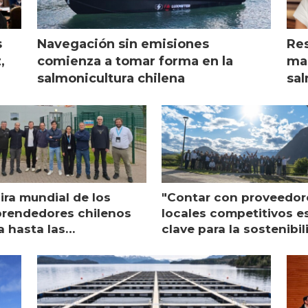
s
Navegación sin emisiones
Res
,
comienza a tomar forma en la
mar
salmonicultura chilena
sal
ira mundial de los
"Contar con proveedor
rendedores chilenos
locales competitivos e
a hasta las
clave para la sostenibi
raciones de Mowi en
de Multi X"
ocia