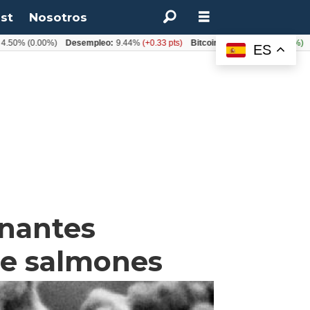
st
Nosotros
(0.00%)
Desempleo:
9.44%
(+0.33 pts)
Bitcoin:
$64.600,08
(+2.93%)
UF:
$4
ES
nantes
de salmones