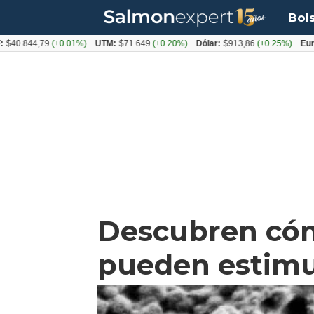
Bol
844,79
(+0.01%)
UTM:
$71.649
(+0.20%)
Dólar:
$913,86
(+0.25%)
Euro:
$10
Descubren cóm
pueden estimu