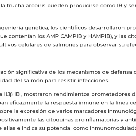
 la trucha arcoíris pueden producirse como IB y se
ngeniería genética, los científicos desarrollaron p
ue contenían los AMP CAMPIB y HAMPIB), y las citoc
cultivos celulares de salmones para observar su e
ación significativa de los mecanismos de defensa c
dad del salmón para resistir infecciones.
e IL1β IB , mostraron rendimientos prometedores des
ban eficazmente la respuesta inmune en la línea ce
 sobre la expresión de varios marcadores inmunoló
ositivamente las citoquinas proinflamatorias y anti
e ellas e indica su potencial como inmunomodulador