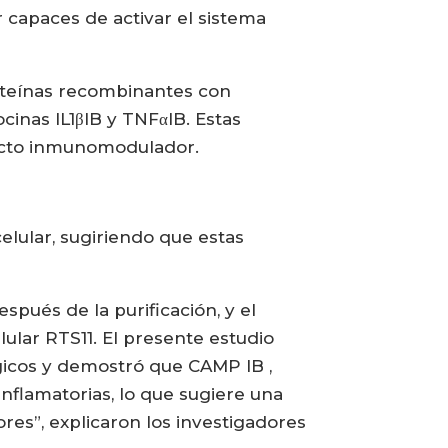
r capaces de activar el sistema
roteínas recombinantes con
inas IL1βIB y TNFαIB. Estas
fecto inmunomodulador.
elular, sugiriendo que estas
pués de la purificación, y el
lular RTS11. El presente estudio
gicos y demostró que CAMP IB ,
inflamatorias, lo que sugiere una
es”, explicaron los investigadores