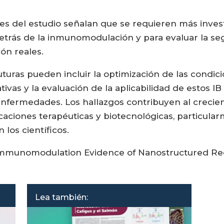
ores del estudio señalan que se requieren más inv
ás de la inmunomodulación y para evaluar la segu
ón reales.
uturas pueden incluir la optimización de las condic
ativas y la evaluación de la aplicabilidad de esto
 enfermedades. Los hallazgos contribuyen al creci
aciones terapéuticas y biotecnológicas, particular
 los científicos.
 “Immunomodulation Evidence of Nanostructured Re
Lea también: