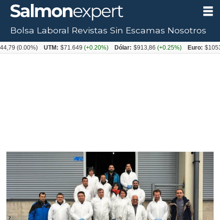
Bolsa Laboral
Revistas
Sin Escamas
Nosotros
0.00%)
UTM:
$71.649
(+0.20%)
Dólar:
$913,86
(+0.25%)
Euro:
$1053,08
(-0