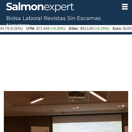
Bolsa Laboral
Revistas
Sin Escamas
Nosotros
0.00%)
UTM:
$71.649
(+0.20%)
Dólar:
$913,86
(+0.25%)
Euro:
$1053,08
(-0