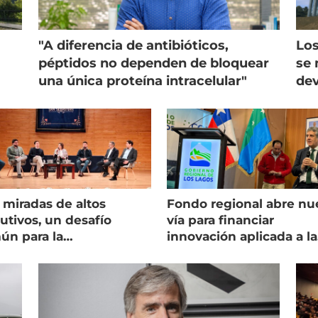
"A diferencia de antibióticos,
Los
péptidos no dependen de bloquear
se 
una única proteína intracelular"
dev
 miradas de altos
Fondo regional abre nu
utivos, un desafío
vía para financiar
ún para la
innovación aplicada a la
onicultura chilena
salmonicultura