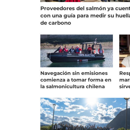
Proveedores del salmón ya cuen
con una guía para medir su huell
de carbono
Navegación sin emisiones
Res
comienza a tomar forma en
marí
la salmonicultura chilena
sirv
entr