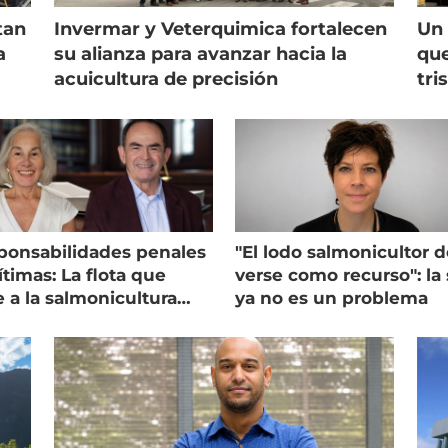
tan
Invermar y Veterquimica fortalecen
Un 
a
su alianza para avanzar hacia la
que
acuicultura de precisión
tri
ponsabilidades penales
"El lodo salmonicultor 
timas: La flota que
verse como recurso": la 
e a la salmonicultura
ya no es un problema
ega su visión