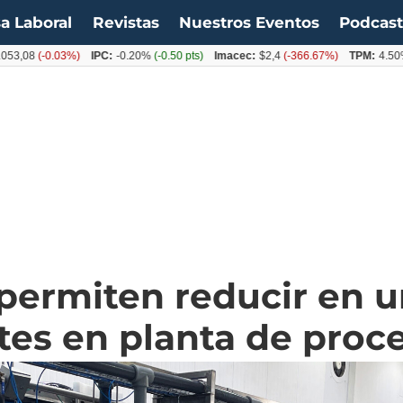
a Laboral
Revistas
Nuestros Eventos
Podcas
(-0.03%)
IPC:
-0.20%
(-0.50 pts)
Imacec:
$2,4
(-366.67%)
TPM:
4.50%
(0.0
ermiten reducir en u
tes en planta de proc