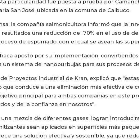
ta particularidad fue puesta a prueba por Camanch
aria San José, ubicada en la comuna de Calbuco.
sa, la compañía salmonicultora informó que la inn
 resultados una reducción del 70% en el uso de des
proceso de espumado, con el cual se asean las super
chaca apostó por su implementación, convirtiéndo
ra un sistema de nanoburbujas para sus procesos de
 de Proyectos Industrial de Kran, explicó que “esta
lo que conduce a una eliminación más efectiva de
 objetivo principal para ambas compañías en este p
dos y de la confianza en nosotros”.
una mezcla de diferentes gases, logran introducirs
itizantes sean aplicados en superficies más peque
ece una solución efectiva y sostenible, ya que red