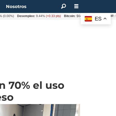
t
Nosotros
0%)
Desempleo:
9.44%
(+0.33 pts)
Bitcoin:
$64.600,08
(+2.93%)
UF:
$40.84
ES
n 70% el uso
eso