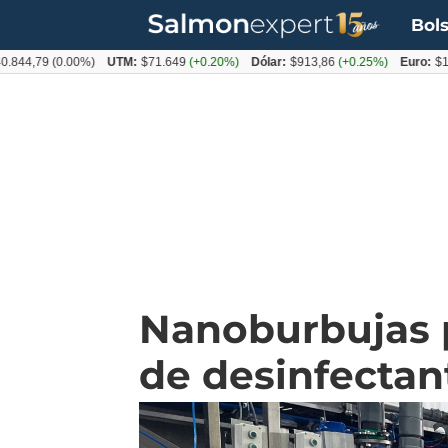
Bols
79
(0.00%)
UTM:
$71.649
(+0.20%)
Dólar:
$913,86
(+0.25%)
Euro:
$1053,08
Nanoburbujas p
de desinfectan