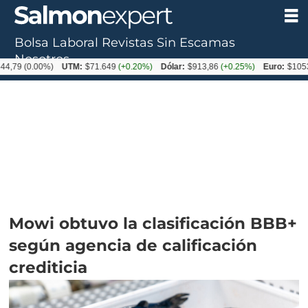
Bolsa Laboral
Revistas
Sin Escamas
Nosotros
0.00%)
UTM:
$71.649
(+0.20%)
Dólar:
$913,86
(+0.25%)
Euro:
$1053,08
(-0
Mowi obtuvo la clasificación BBB+
según agencia de calificación
crediticia