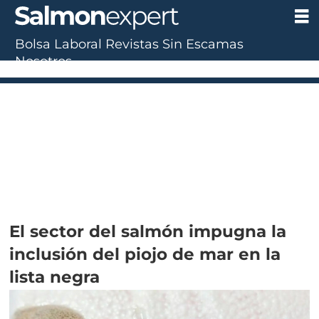
Bolsa Laboral
Revistas
Sin Escamas
Nosotros
UF:
$40.844,79
(+0.01%)
UTM:
$71.649
(+0.20%)
Dólar:
$911,58
(-0.31%)
E
El sector del salmón impugna la
inclusión del piojo de mar en la
lista negra