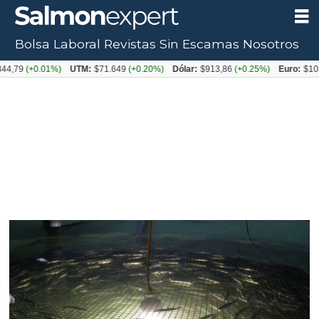
Bolsa Laboral
Revistas
Sin Escamas
Nosotros
(+0.01%)
UTM:
$71.649
(+0.20%)
Dólar:
$913,86
(+0.25%)
Euro:
$1053,08
(