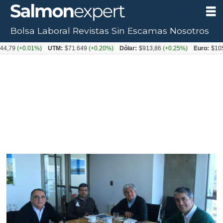
Bolsa Laboral
Revistas
Sin Escamas
Nosotros
+0.01%)
UTM:
$71.649
(+0.20%)
Dólar:
$913,86
(+0.25%)
Euro:
$1053,08
(-