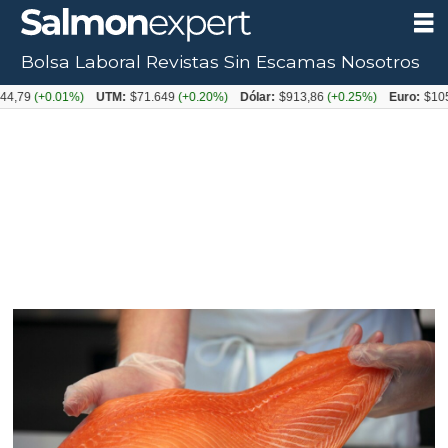
Bolsa Laboral
Revistas
Sin Escamas
Nosotros
+0.01%)
UTM:
$71.649
(+0.20%)
Dólar:
$913,86
(+0.25%)
Euro:
$1053,08
(