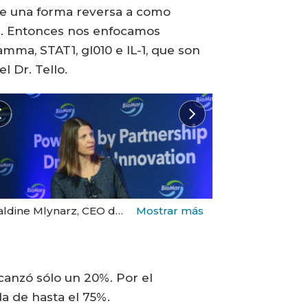
de una forma reversa a como
is. Entonces nos enfocamos
mma, STAT1, gI010 e IL-1, que son
l Dr. Tello.
Mlynarz, CEO de Ictiobiotechnologies. Foto: Salmonexpert.
Dr. Mario Tello, investigador de la Usach y cof
lcanzó sólo un 20%. Por el
a de hasta el 75%.