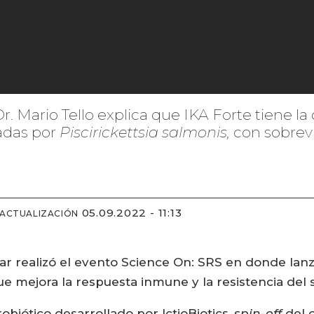
Dr. Mario Tello explica que IKA Forte tiene l
vadas por
Piscirickettsia salmonis,
con sobrev
05.09.2022 - 11:13
 ACTUALIZACIÓN
Mar realizó el evento Science On: SRS en donde lan
ue mejora la respuesta inmune y la resistencia del s
biótico desarrollado por IctioBiotics,
spin-off
del c