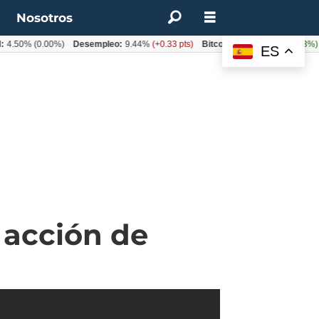
t
Nosotros
%
(0.00%)
Desempleo:
9.44%
(+0.33 pts)
Bitcoin:
$64.600,08
(+2.93%)
UF:
$
ES
 acción de