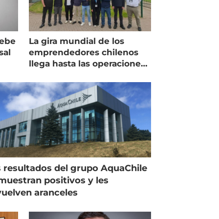
debe
La gira mundial de los
sal
emprendedores chilenos
llega hasta las operaciones
de Mowi en Escocia
 resultados del grupo AquaChile
muestran positivos y les
uelven aranceles