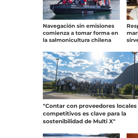
Navegación sin emisiones
Res
comienza a tomar forma en
marí
la salmonicultura chilena
sirv
entr
"Contar con proveedores locales
competitivos es clave para la
sostenibilidad de Multi X"