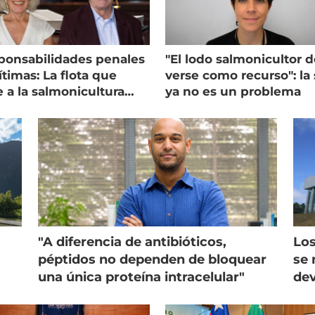
ponsabilidades penales
"El lodo salmonicultor 
timas: La flota que
verse como recurso": la 
e a la salmonicultura
ya no es un problema
ega su visión
"A diferencia de antibióticos,
Los
péptidos no dependen de bloquear
se 
una única proteína intracelular"
dev