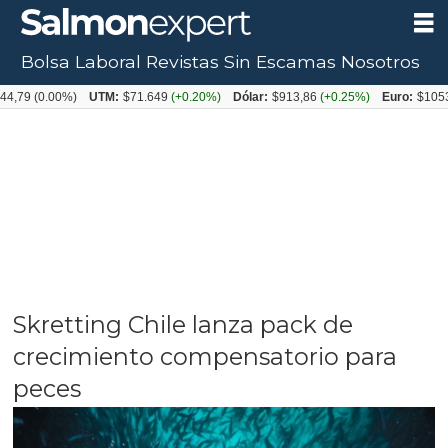
Bolsa Laboral
Revistas
Sin Escamas
Nosotros
.00%)
UTM:
$71.649
(+0.20%)
Dólar:
$913,86
(+0.25%)
Euro:
$1053,08
(-0.
Skretting Chile lanza pack de
crecimiento compensatorio para
peces