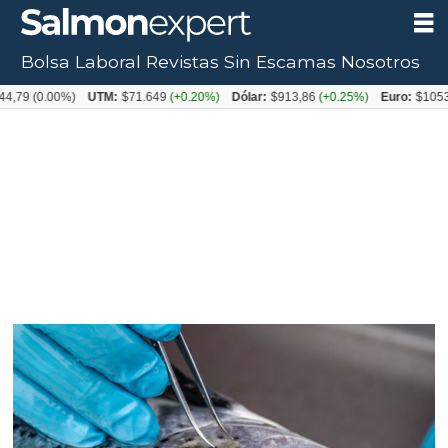
Bolsa Laboral
Revistas
Sin Escamas
Nosotros
Tag:
)
UTM:
$71.649
(+0.20%)
Dólar:
$913,86
(+0.25%)
Euro:
$1053,08
(-0.03%)
resistencia