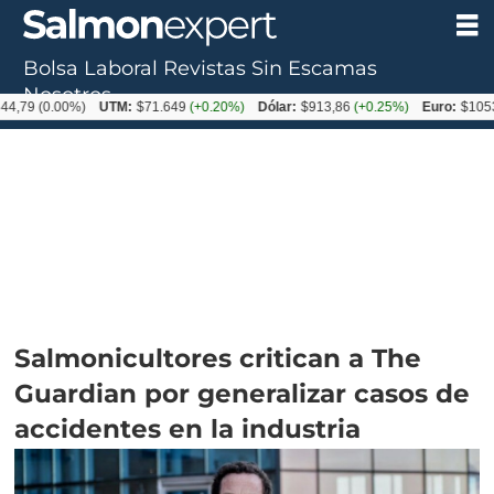
Bolsa Laboral
Revistas
Sin Escamas
Nosotros
0.00%)
UTM:
$71.649
(+0.20%)
Dólar:
$913,86
(+0.25%)
Euro:
$1053,08
(-0
Salmonicultores critican a The
Guardian por generalizar casos de
accidentes en la industria