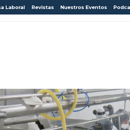
sa Laboral
Revistas
Nuestros Eventos
Podca
Euro:
$1053,08
(-0.03%)
IPC:
-0.20%
(-0.50 pts)
Imacec:
$2,4
(-366.67%)
TP