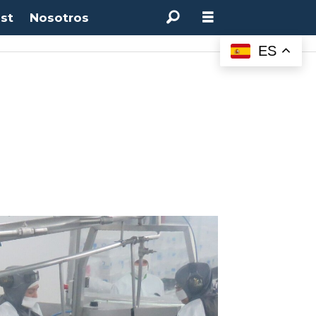
st
Nosotros
M:
4.50%
(0.00%)
Desempleo:
9.44%
(+0.33 pts)
Bitcoin:
$64.600,08
(+2.93%
ES