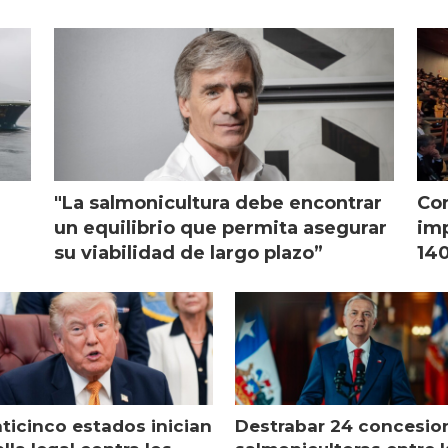
monicultura chilena
salmonicultura
"La salmonicultura debe encontrar
Con
l
un equilibrio que permita asegurar
imp
su viabilidad de largo plazo”
140
nticinco estados inician
Destrabar 24 concesio