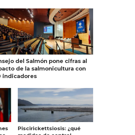
managing director en Chile
sejo del Salmón pone cifras al
acto de la salmonicultura con
 indicadores
nes
Piscirickettsiosis: ¿qué