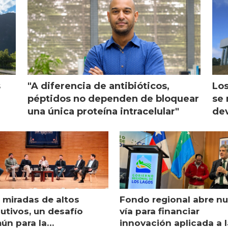
s
"A diferencia de antibióticos,
Los
péptidos no dependen de bloquear
se 
una única proteína intracelular"
dev
 miradas de altos
Fondo regional abre n
utivos, un desafío
vía para financiar
ún para la
innovación aplicada a l