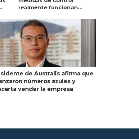
as
medidas de control
realmente funcionan
según expertos chilenos?
sidente de Australis afirma que
anzaron números azules y
carta vender la empresa