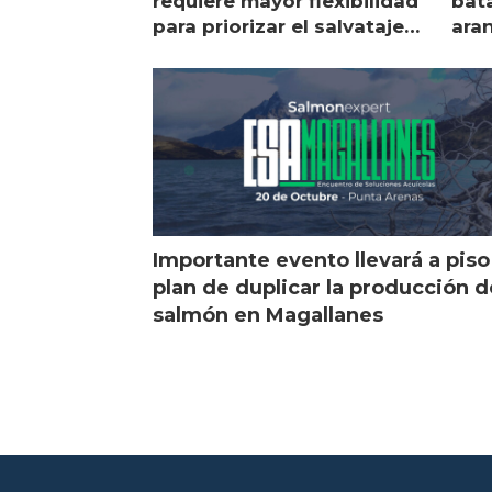
requiere mayor flexibilidad
bata
para priorizar el salvataje
ara
de peces
gol
Importante evento llevará a piso
plan de duplicar la producción d
salmón en Magallanes