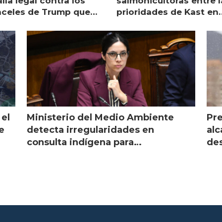
lla legal contra los
salmonicultoras entre l
nceles de Trump que
prioridades de Kast en
pean al salmón
Magallanes
 el
Ministerio del Medio Ambiente
Pre
e
detecta irregularidades en
alc
consulta indígena para
des
implementar SBAP