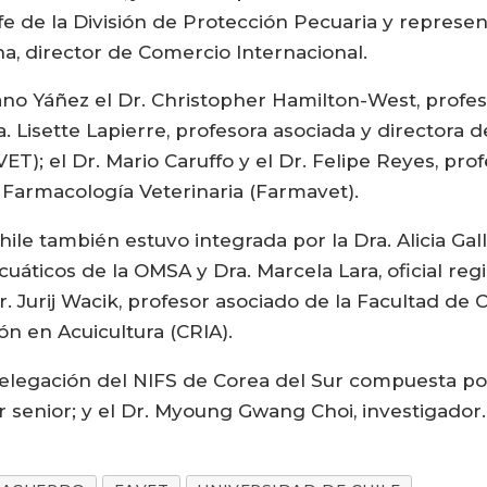
efe de la División de Protección Pecuaria y represe
a, director de Comercio Internacional.
 Yáñez el Dr. Christopher Hamilton-West, profesor 
a. Lisette Lapierre, profesora asociada y directora 
; el Dr. Mario Caruffo y el Dr. Felipe Reyes, profe
 Farmacología Veterinaria (Farmavet).
ile también estuvo integrada por la Dra. Alicia Gal
uáticos de la OMSA y Dra. Marcela Lara, oficial re
. Jurij Wacik, profesor asociado de la Facultad de 
ón en Acuicultura (CRIA).
a delegación del NIFS de Corea del Sur compuesta po
r senior; y el Dr. Myoung Gwang Choi, investigador.