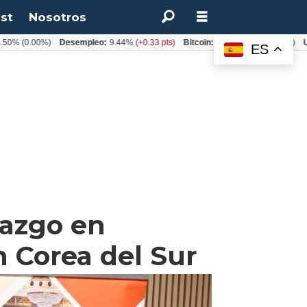
st
Nosotros
(0.00%)
Desempleo:
9.44%
(+0.33 pts)
Bitcoin:
$64.600,08
(+2.93%)
UF:
$4
ES
razgo en
n Corea del Sur