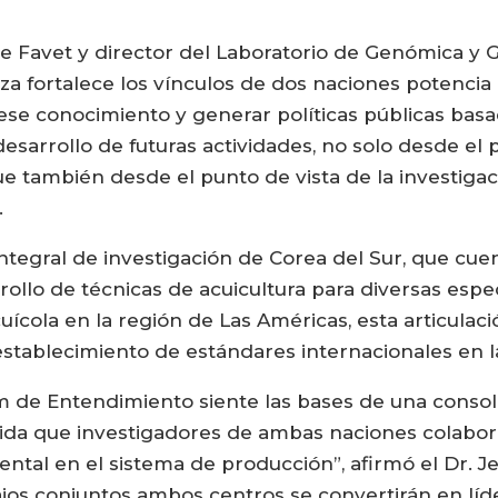
e Favet y director del Laboratorio de Genómica y Ge
nza fortalece los vínculos de dos naciones potencia
 ese conocimiento y generar políticas públicas ba
l desarrollo de futuras actividades, no solo desde e
ue también desde el punto de vista de la investigac
.
 integral de investigación de Corea del Sur, que c
rrollo de técnicas de acuicultura para diversas espe
uícola en la región de Las Américas, esta articulac
 establecimiento de estándares internacionales en l
 Entendimiento siente las bases de una consolid
a que investigadores de ambas naciones colabore
tal en el sistema de producción”, afirmó el Dr. J
ajos conjuntos ambos centros se convertirán en lí