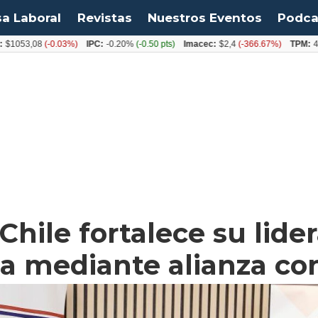
sa Laboral
Revistas
Nuestros Eventos
Podca
53,08
(-0.03%)
IPC:
-0.20%
(-0.50 pts)
Imacec:
$2,4
(-366.67%)
TPM:
4.50%
Chile fortalece su lide
a mediante alianza co