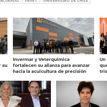
ACUERDO
FAVET
UNIVERSIDAD DE CHILE
Invermar y Veterquimica
Un 
r su
fortalecen su alianza para avanzar
que
hacia la acuicultura de precisión
tri