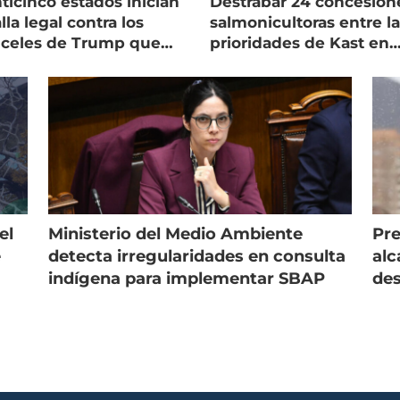
ticinco estados inician
Destrabar 24 concesion
lla legal contra los
salmonicultoras entre l
nceles de Trump que
prioridades de Kast en
pean al salmón
Magallanes
el
Ministerio del Medio Ambiente
Pre
e
detecta irregularidades en consulta
alc
indígena para implementar SBAP
des