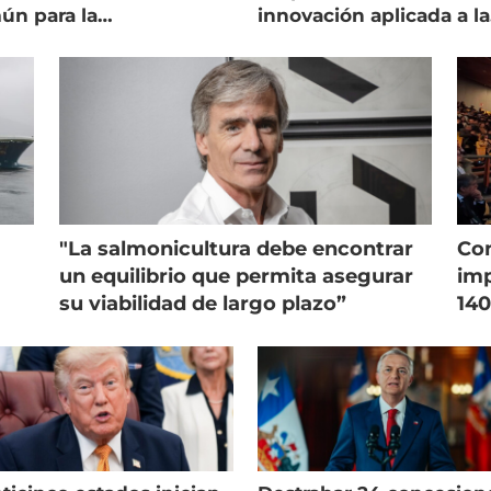
ún para la
innovación aplicada a la
onicultura chilena
salmonicultura
"La salmonicultura debe encontrar
Con
un equilibrio que permita asegurar
imp
su viabilidad de largo plazo”
140