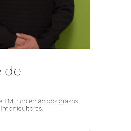
 de
a TM, rico en ácidos grasos
almonicultoras.