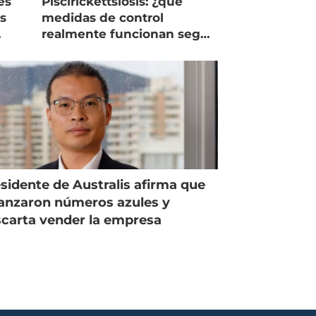
es
Piscirickettsiosis: ¿qué
as
medidas de control
realmente funcionan según
expertos chilenos?
sidente de Australis afirma que
anzaron números azules y
carta vender la empresa