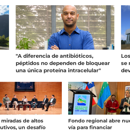
"A diferencia de antibióticos,
Los
péptidos no dependen de bloquear
se 
una única proteína intracelular"
dev
 miradas de altos
Fondo regional abre nu
utivos, un desafío
vía para financiar