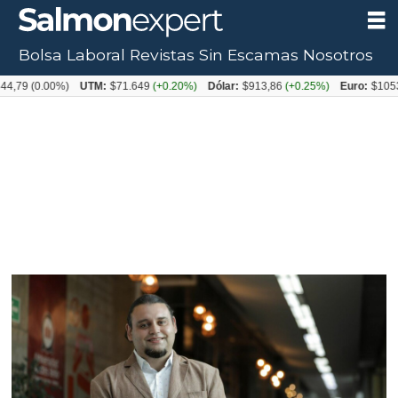
Bolsa Laboral
Revistas
Sin Escamas
Nosotros
0.00%)
UTM:
$71.649
(+0.20%)
Dólar:
$913,86
(+0.25%)
Euro:
$1053,08
(-0