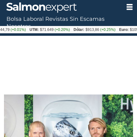
Bolsa Laboral
Revistas
Sin Escamas
Nosotros
+0.01%)
UTM:
$71.649
(+0.20%)
Dólar:
$913,86
(+0.25%)
Euro:
$1053,08
(