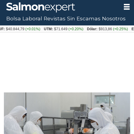
Bolsa Laboral
Revistas
Sin Escamas
Nosotros
.844,79
(+0.01%)
UTM:
$71.649
(+0.20%)
Dólar:
$913,86
(+0.25%)
Euro:
$1