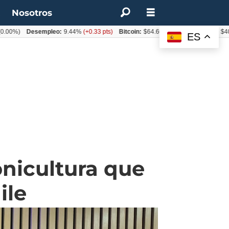
t
Nosotros
)
Desempleo:
9.44%
(+0.33 pts)
Bitcoin:
$64.600,08
(+2.93%)
UF:
$40.844,
ES
onicultura que
ile