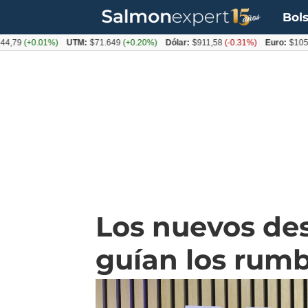
Bols
+0.01%)
UTM:
$71.649
(+0.20%)
Dólar:
$911,58
(-0.31%)
Euro:
$1053,36
(-
Los nuevos des
guían los rum