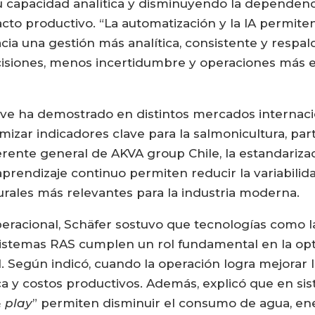
u capacidad analítica y disminuyendo la dependenci
pacto productivo. “La automatización y la IA permi
cia una gestión más analítica, consistente y respal
cisiones, menos incertidumbre y operaciones más es
e ha demostrado en distintos mercados internacio
mizar indicadores clave para la salmonicultura, par
rente general de AKVA group Chile, la estandarizac
prendizaje continuo permiten reducir la variabilid
turales más relevantes para la industria moderna.
peracional, Schäfer sostuvo que tecnologías como la
sistemas RAS cumplen un rol fundamental en la opt
 Según indicó, cuando la operación logra mejorar l
a y costos productivos. Además, explicó que en si
 play
” permiten disminuir el consumo de agua, ener