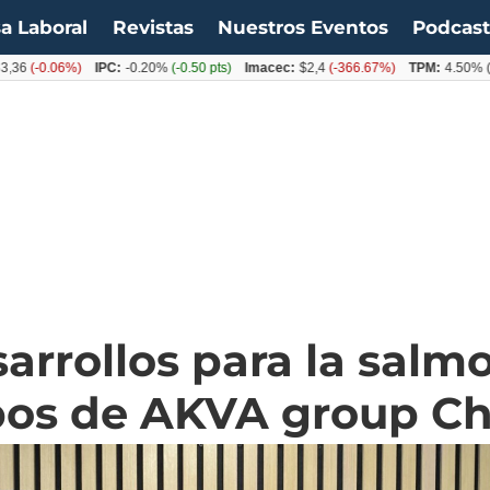
a Laboral
Revistas
Nuestros Eventos
Podcas
0.06%)
IPC:
-0.20%
(-0.50 pts)
Imacec:
$2,4
(-366.67%)
TPM:
4.50%
(0.00%
arrollos para la salm
bos de AKVA group Ch