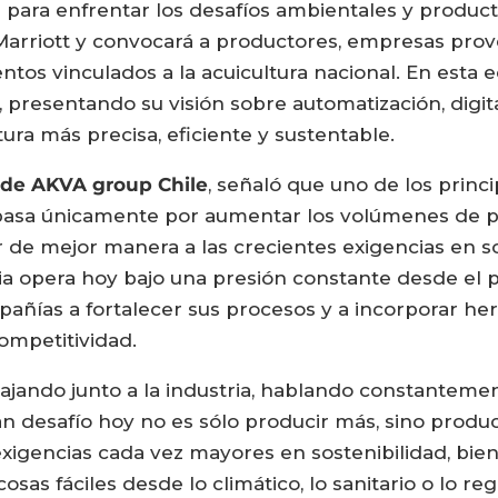
para enfrentar los desafíos ambientales y productiv
 Marriott y convocará a productores, empresas prove
tos vinculados a la acuicultura nacional. En esta e
, presentando su visión sobre automatización, digit
tura más precisa, eficiente y sustentable.
l de AKVA group Chile
, señaló que uno de los princ
pasa únicamente por aumentar los volúmenes de pr
e mejor manera a las crecientes exigencias en sos
ria opera hoy bajo una presión constante desde el pu
ompañías a fortalecer sus procesos y a incorporar h
ompetitividad.
bajando junto a la industria, hablando constantem
an desafío hoy no es sólo producir más, sino produ
igencias cada vez mayores en sostenibilidad, biene
as fáciles desde lo climático, lo sanitario o lo regu