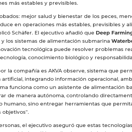
s más estables y previsibles.
robados: mejor salud y bienestar de los peces, me
aduce en operaciones más estables, previsibles y a
licó Schäfer. El ejecutivo añadió que
Deep Farmin
 y los sistemas de alimentación submarina
Waterb
ovación tecnológica puede resolver problemas real
cnología, conocimiento biológico y responsabilida
por la compañía es AKVA observe, sistema que permit
artificial, integrando información operacional, amb
ma funciona como un asistente de alimentación bas
rar de manera autónoma, controlando directament
ajo humano, sino entregar herramientas que permi
 objetivos”.
ersonas, el ejecutivo aseguró que estas tecnologías