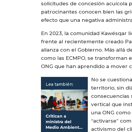
solicitudes de concesión acuícola
patrocinantes conocen bien las gri
efecto que una negativa administrati
En 2023, la comunidad Kawésqar li
frente al recientemente creado Pa
alianza con el Gobierno. Más allá d
como las ECMPO, se transforman en
ONG que han aprendido a mover con 
No se cuestiona
Lea también:
territorio, sin 
consecuencias s
vertical que ins
una ONG como Gr
Critican a
“activarse” comp
ministra del
Medio Ambiente
activismo del c