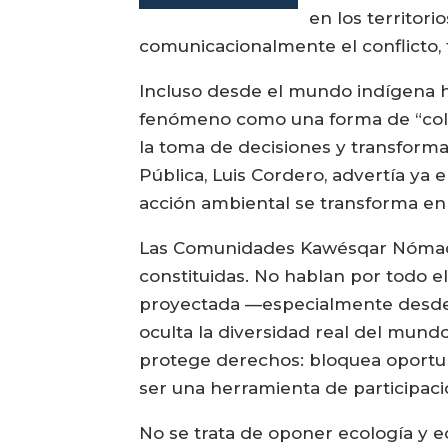
por avalar
en los territori
campañas
contra la
comunicacionalmente el conflicto, 
salmonicultura
Incluso desde el mundo indígena ha
fenómeno como una forma de “colon
la toma de decisiones y transforma 
Pública, Luis Cordero, advertía ya e
acción ambiental se transforma en 
Las Comunidades Kawésqar Nómade
constituidas. No hablan por todo 
proyectada —especialmente desde fu
oculta la diversidad real del mundo 
protege derechos: bloquea oportuni
ser una herramienta de participaci
No se trata de oponer ecología y