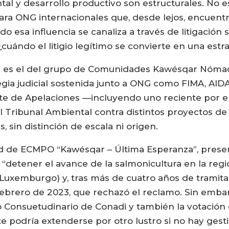
al y desarrollo productivo son estructurales. No es
ara ONG internacionales que, desde lejos, encuentr
 esa influencia se canaliza a través de litigación si
cuándo el litigio legítimo se convierte en una estra
 es el del grupo de Comunidades Kawésqar Nómades
egia judicial sostenida junto a ONG como FIMA, AI
te de Apelaciones —incluyendo uno reciente por el 
l Tribunal Ambiental contra distintos proyectos de 
s, sin distinción de escala ni origen.
citud de ECMPO “Kawésqar – Última Esperanza”, pres
detener el avance de la salmonicultura en la regió
 Luxemburgo) y, tras más de cuatro años de tramitac
febrero de 2023, que rechazó el reclamo. Sin emba
o Consuetudinario de Conadi y también la votación 
te podría extenderse por otro lustro si no hay gest