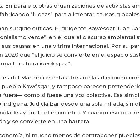
os. En paralelo, otras organizaciones de activistas 
fabricando “luchas” para alimentar causas globales
n surgido críticas. El dirigente Kawésqar Juan Ca
ialismo verde”, en el que el discurso ambientalis
sus causas en una vitrina internacional. Por su par
n 2020 que “el juicio se convierte en el espacio susti
una trinchera ideológica”.
s del Mar representa a tres de las dieciocho c
el pueblo Kawésqar, y tampoco parecen pretenderlo
era— como si fuese una voz colectiva. Esa simplif
indígena. Judicializar desde una sola mirada, sin di
dades y anula el encuentro. Y cuando eso ocurre, e
ón y se convierte en una barrera.
 economía, ni mucho menos de contraponer pueblos