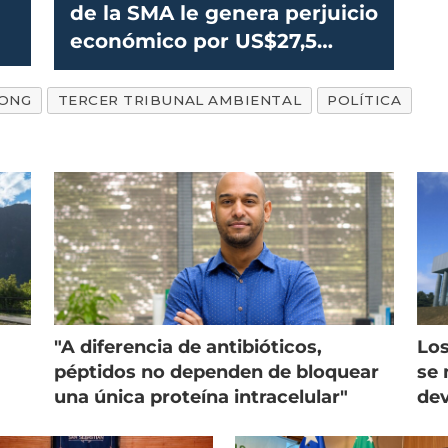
de la SMA le genera perjuicio
económico por US$27,5
millones
ONG
TERCER TRIBUNAL AMBIENTAL
POLÍTICA
"A diferencia de antibióticos,
Los
péptidos no dependen de bloquear
se 
una única proteína intracelular"
dev