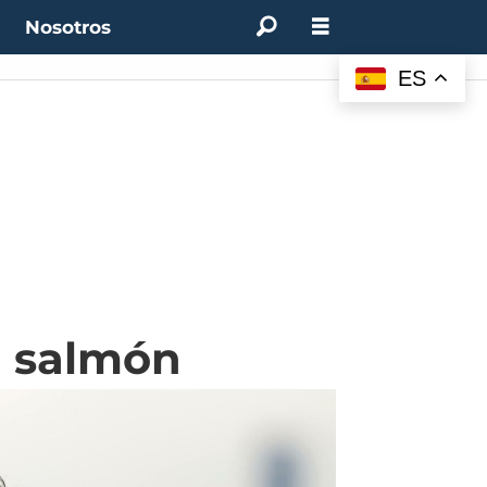
t
Nosotros
M:
4.50%
(0.00%)
Desempleo:
9.44%
(+0.33 pts)
Bitcoin:
$64.600,08
(+2.93%
ES
el salmón