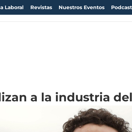
a Laboral
Revistas
Nuestros Eventos
Podcas
uro:
$1053,36
(-0.06%)
IPC:
-0.20%
(-0.50 pts)
Imacec:
$2,4
(-366.67%)
TP
izan a la industria d