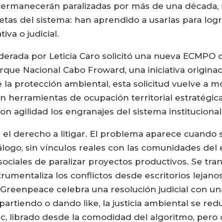
 permanecerán paralizadas por más de una década, 
etas del sistema: han aprendido a usarlas para logr
va o judicial.
derada por Leticia Caro solicitó una nueva ECMPO
rque Nacional Cabo Froward, una iniciativa origin
e la protección ambiental, esta solicitud vuelve a 
 herramientas de ocupación territorial estratégic
agilidad los engranajes del sistema institucional
 el derecho a litigar. El problema aparece cuando s
diálogo, sin vínculos reales con las comunidades del
ociales de paralizar proyectos productivos. Se tr
trumentaliza los conflictos desde escritorios lejan
eenpeace celebra una resolución judicial con una
artiendo o dando like, la justicia ambiental se redu
lic, librado desde la comodidad del algoritmo, per