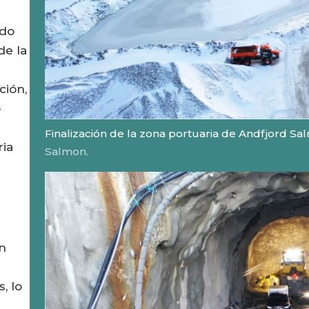
ido
de la
ción,
o
Finalización de la zona portuaria de Andfjord S
ria
Salmon.
en
, lo