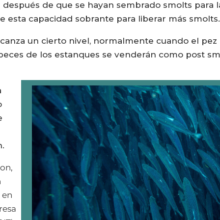
a después de que se hayan sembrado smolts para 
de esta capacidad sobrante para liberar más smolts
canza un cierto nivel, normalmente cuando el pez
s peces de los estanques se venderán como post smo
a
o
e
n.
on,
n
 en
resa