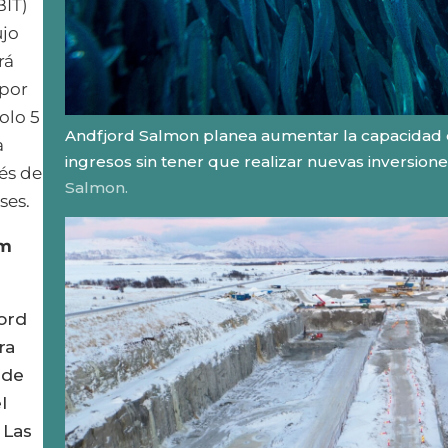
BIT)
ujo
rá
 por
olo 5
Andfjord Salmon planea aumentar la capacidad d
a
ingresos sin tener que realizar nuevas inversione
és de
Salmon.
ses.
rm
jord
ra
 de
l
 Las