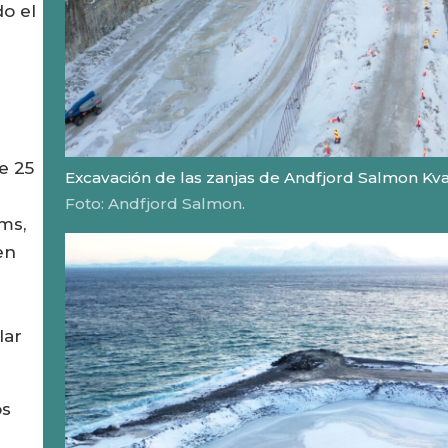
o el
e 25
Excavación de las zanjas de Andfjord Salmon Kva
Foto: Andfjord Salmon.
ms,
en
lar
os