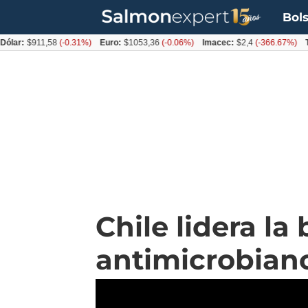
Bols
lar:
$911,58
(-0.31%)
Euro:
$1053,36
(-0.06%)
Imacec:
$2,4
(-366.67%)
TP
Chile lidera la
antimicrobiano