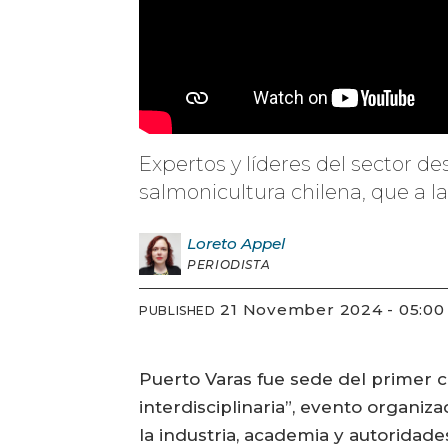
Expertos y líderes del sector de
salmonicultura chilena, que a l
Loreto
Appel
PERIODISTA
21 November 2024 - 05:00
PUBLISHED
Puerto Varas fue sede del primer 
interdisciplinaria”, evento organi
la industria, academia y autoridade