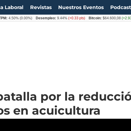
a Laboral
Revistas
Nuestros Eventos
Podcas
M:
4.50%
(0.00%)
Desempleo:
9.44%
(+0.33 pts)
Bitcoin:
$64.600,08
(+2.93%
 batalla por la reducci
s en acuicultura