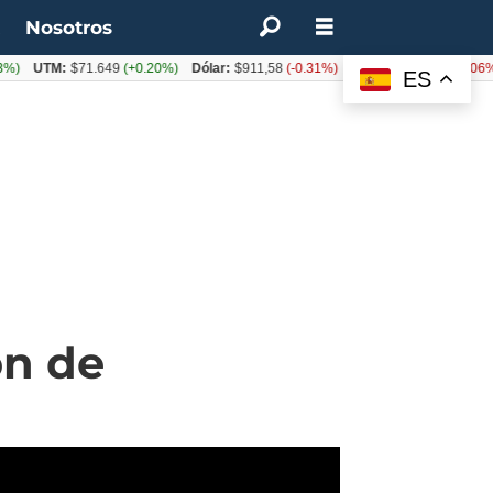
t
Nosotros
)
UTM:
$71.649
(+0.20%)
Dólar:
$911,58
(-0.31%)
Euro:
$1053,36
(-0.06%)
ES
ón de