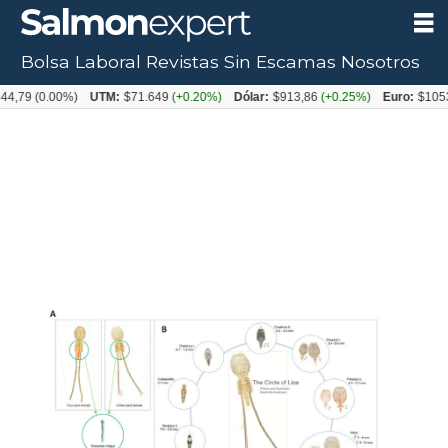
Bolsa Laboral
Revistas
Sin Escamas
Nosotros
0.00%)
UTM:
$71.649
(+0.20%)
Dólar:
$913,86
(+0.25%)
Euro:
$1053,08
(-0